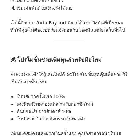
เลือกเกมที่เคยทดลองไว้
เริ่มเดิมพันด้วยเงินจริงได้เลย
เว็บนี้มีระบบ
Auto Pay-out
ที่จ่ายเงินรางวัลทันทีเมื่อชนะ
ทำให้คุณไม่ต้องรอหรือแจ้งถอนกับแอดมินเหมือนเว็บทั่วไป
💰 โปรโมชั่นช่วยเพิ่มทุนสำหรับมือใหม่
VIRGO88 เข้าใจผู้เล่นใหม่ดี จึงมีโปรโมชั่นสุดคุ้มเพื่อช่วยให้
เริ่มต้นง่ายขึ้น เช่น
โบนัสฝากครั้งแรก 100%
เครดิตฟรีทดลองเล่นสำหรับสมาชิกใหม่
คืนยอดเสียรายสัปดาห์ 10%
โบนัสรายวันและกิจกรรมลุ้นทองคำ
เพียงแค่สมัครและฝากเงินครั้งแรก คุณก็สามารถนำโบนัส