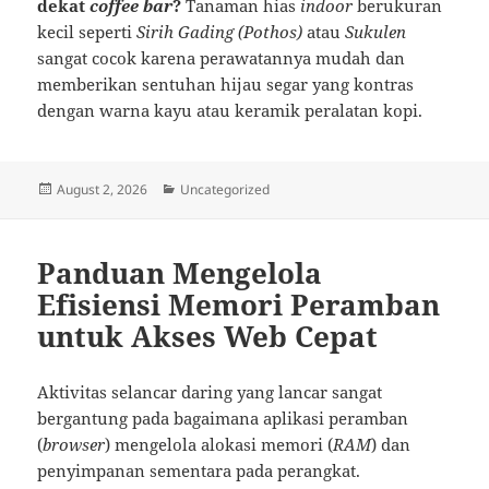
dekat
coffee bar
?
Tanaman hias
indoor
berukuran
kecil seperti
Sirih Gading (Pothos)
atau
Sukulen
sangat cocok karena perawatannya mudah dan
memberikan sentuhan hijau segar yang kontras
dengan warna kayu atau keramik peralatan kopi.
Posted
Categories
August 2, 2026
Uncategorized
on
Panduan Mengelola
Efisiensi Memori Peramban
untuk Akses Web Cepat
Aktivitas selancar daring yang lancar sangat
bergantung pada bagaimana aplikasi peramban
(
browser
) mengelola alokasi memori (
RAM
) dan
penyimpanan sementara pada perangkat.