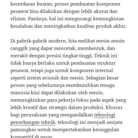
kecerdasan buatan, proses pembuatan komponen
pesawat bisa dilakukan dengan lebih akurat dan
efisien. Pastinya, hal ini mengurangi kemungkinan
kesalahan dan meningkatkan kualitas produk akhir.
Di pabrik-pabrik modern, kita melihat mesin-mesin
canggih yang dapat mencetak, membentuk, dan
merakit dengan presisi tingkat tinggi. Teknik ini
tidak hanya berlaku untuk pembuatan struktur
pesawat, tetapi juga untuk komponen internal
seperti sistem avionik dan mesin. Sebagian besar
proses yang sebelumnya membutuhkan tenaga
manusia kini dapat dilakukan oleh mesin,
memungkinkan para pekerja fokus pada aspek yang
lebih kreatif dan strategis dalam produksi. Khusus
bagi perusahaan yang mengandalkan
teknologi
penerbangan teknik
, teknologi ini menjadi senjata
pamungkas untuk mempertahankan keunggulan
kompetitif di pasar.