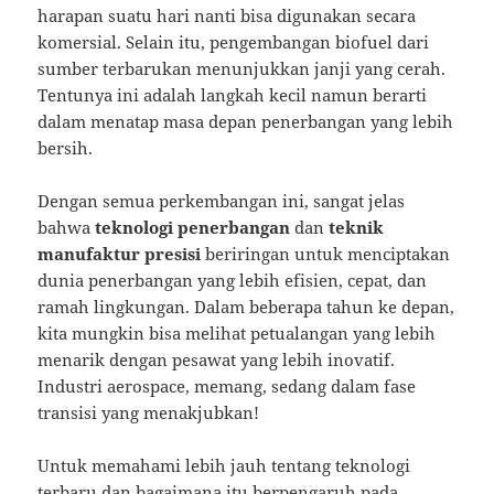
harapan suatu hari nanti bisa digunakan secara
komersial. Selain itu, pengembangan biofuel dari
sumber terbarukan menunjukkan janji yang cerah.
Tentunya ini adalah langkah kecil namun berarti
dalam menatap masa depan penerbangan yang lebih
bersih.
Dengan semua perkembangan ini, sangat jelas
bahwa
teknologi penerbangan
dan
teknik
manufaktur presisi
beriringan untuk menciptakan
dunia penerbangan yang lebih efisien, cepat, dan
ramah lingkungan. Dalam beberapa tahun ke depan,
kita mungkin bisa melihat petualangan yang lebih
menarik dengan pesawat yang lebih inovatif.
Industri aerospace, memang, sedang dalam fase
transisi yang menakjubkan!
Untuk memahami lebih jauh tentang teknologi
terbaru dan bagaimana itu berpengaruh pada