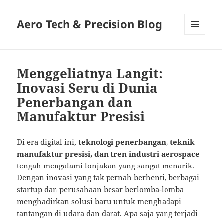
Aero Tech & Precision Blog
MENU
AND
WIDGETS
Menggeliatnya Langit:
Inovasi Seru di Dunia
Penerbangan dan
Manufaktur Presisi
Di era digital ini,
teknologi penerbangan, teknik
manufaktur presisi, dan tren industri aerospace
tengah mengalami lonjakan yang sangat menarik.
Dengan inovasi yang tak pernah berhenti, berbagai
startup dan perusahaan besar berlomba-lomba
menghadirkan solusi baru untuk menghadapi
tantangan di udara dan darat. Apa saja yang terjadi