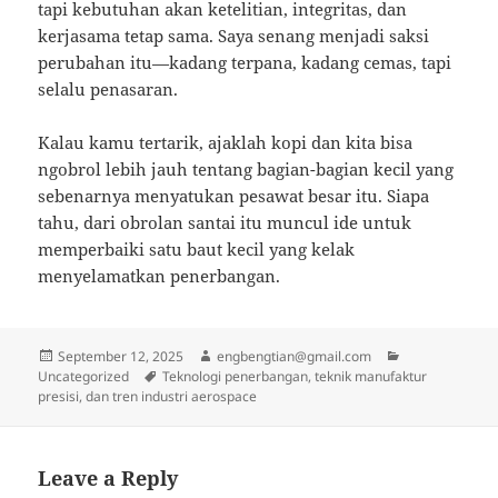
tapi kebutuhan akan ketelitian, integritas, dan
kerjasama tetap sama. Saya senang menjadi saksi
perubahan itu—kadang terpana, kadang cemas, tapi
selalu penasaran.
Kalau kamu tertarik, ajaklah kopi dan kita bisa
ngobrol lebih jauh tentang bagian-bagian kecil yang
sebenarnya menyatukan pesawat besar itu. Siapa
tahu, dari obrolan santai itu muncul ide untuk
memperbaiki satu baut kecil yang kelak
menyelamatkan penerbangan.
Posted
Author
Categories
September 12, 2025
engbengtian@gmail.com
on
Tags
Uncategorized
Teknologi penerbangan, teknik manufaktur
presisi, dan tren industri aerospace
Leave a Reply