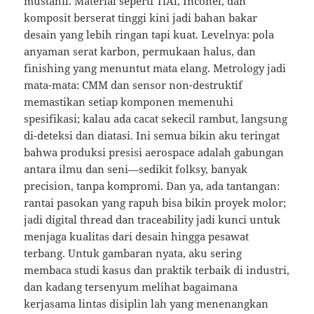
mustahil. Material seperti TiAl, Inconel, dan
komposit berserat tinggi kini jadi bahan bakar
desain yang lebih ringan tapi kuat. Levelnya: pola
anyaman serat karbon, permukaan halus, dan
finishing yang menuntut mata elang. Metrology jadi
mata-mata: CMM dan sensor non-destruktif
memastikan setiap komponen memenuhi
spesifikasi; kalau ada cacat sekecil rambut, langsung
di-deteksi dan diatasi. Ini semua bikin aku teringat
bahwa produksi presisi aerospace adalah gabungan
antara ilmu dan seni—sedikit folksy, banyak
precision, tanpa kompromi. Dan ya, ada tantangan:
rantai pasokan yang rapuh bisa bikin proyek molor;
jadi digital thread dan traceability jadi kunci untuk
menjaga kualitas dari desain hingga pesawat
terbang. Untuk gambaran nyata, aku sering
membaca studi kasus dan praktik terbaik di industri,
dan kadang tersenyum melihat bagaimana
kerjasama lintas disiplin lah yang menenangkan