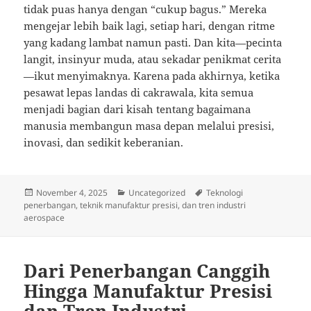
tidak puas hanya dengan “cukup bagus.” Mereka
mengejar lebih baik lagi, setiap hari, dengan ritme
yang kadang lambat namun pasti. Dan kita—pecinta
langit, insinyur muda, atau sekadar penikmat cerita
—ikut menyimaknya. Karena pada akhirnya, ketika
pesawat lepas landas di cakrawala, kita semua
menjadi bagian dari kisah tentang bagaimana
manusia membangun masa depan melalui presisi,
inovasi, dan sedikit keberanian.
Posted
Categories
Tags
November 4, 2025
Uncategorized
Teknologi
on
penerbangan, teknik manufaktur presisi, dan tren industri
aerospace
Dari Penerbangan Canggih
Hingga Manufaktur Presisi
dan Tren Industri