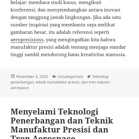
belajar: membaca studi kasus, mengikuti
konferensi, dan menyeimbangkan antara inovasi
dengan tanggung jawab lingkungan. Jika ada satu
sumber inspirasi yang membantu saya melihat
gambaran besar, itu adalah referensi seperti
aeroprecisions
, yang mengingatkan kita bahwa
manufaktur presisi adalah tentang menjaga standar
tinggi sambil mendorong batas kreativitas manusia.
Posted
Categories
Tags
November 3, 2025
Uncategorized
Teknologi
on
penerbangan, teknik manufaktur presisi, dan tren industri
aerospace
Menyelami Teknologi
Penerbangan dan Teknik
Manufaktur Presisi dan
Tren Aerospace