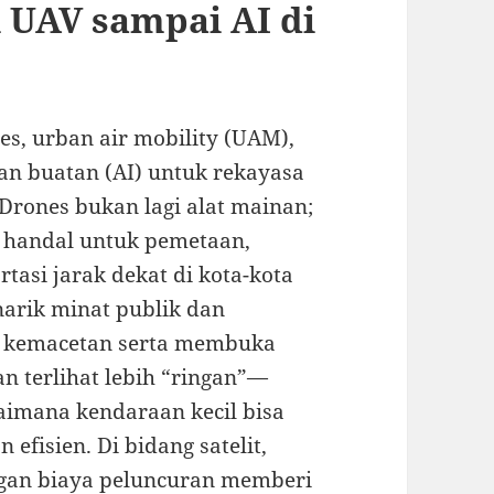
 UAV sampai AI di
nes, urban air mobility (UAM),
san buatan (AI) untuk rekayasa
 Drones bukan lagi alat mainan;
g handal untuk pemetaan,
asi jarak dekat di kota-kota
arik minat publik dan
i kemacetan serta membuka
n terlihat lebih “ringan”—
gaimana kendaraan kecil bisa
efisien. Di bidang satelit,
ngan biaya peluncuran memberi