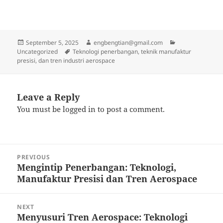
Posted
Author
Categories
September 5, 2025
engbengtian@gmail.com
on
Tags
Uncategorized
Teknologi penerbangan, teknik manufaktur
presisi, dan tren industri aerospace
Leave a Reply
You must be
logged in
to post a comment.
Post
PREVIOUS
navigation
Mengintip Penerbangan: Teknologi,
Previous
Manufaktur Presisi dan Tren Aerospace
post:
NEXT
Menyusuri Tren Aerospace: Teknologi
Next