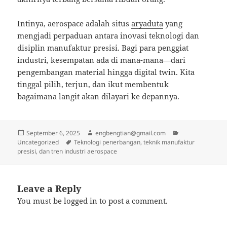
Intinya, aerospace adalah situs
aryaduta
yang
mengjadi
perpaduan antara inovasi teknologi dan
disiplin manufaktur presisi. Bagi para penggiat
industri, kesempatan ada di mana-mana—dari
pengembangan material hingga digital twin. Kita
tinggal pilih, terjun, dan ikut membentuk
bagaimana langit akan dilayari ke depannya.
Posted
Author
Categories
September 6, 2025
engbengtian@gmail.com
on
Tags
Uncategorized
Teknologi penerbangan, teknik manufaktur
presisi, dan tren industri aerospace
Leave a Reply
You must be
logged in
to post a comment.