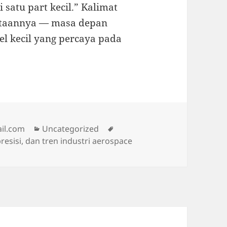
 satu part kecil.” Kalimat
ataannya — masa depan
l kecil yang percaya pada
Categories
Tags
il.com
Uncategorized
esisi, dan tren industri aerospace