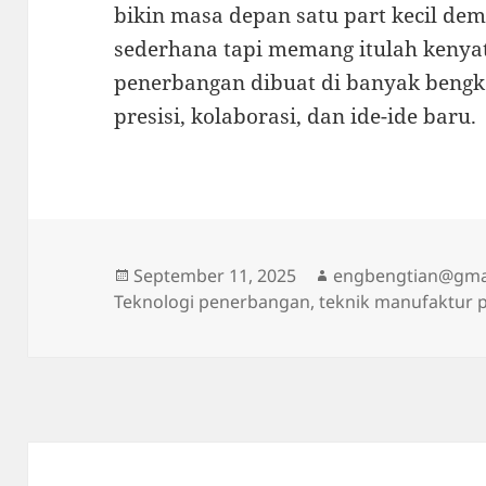
bikin masa depan satu part kecil demi
sederhana tapi memang itulah keny
penerbangan dibuat di banyak bengke
presisi, kolaborasi, dan ide-ide baru.
Posted
Author
September 11, 2025
engbengtian@gma
on
Teknologi penerbangan, teknik manufaktur pr