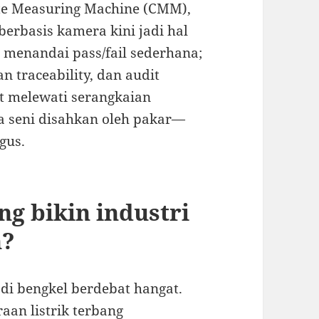
ate Measuring Machine (CMM),
erbasis kamera kini jadi hal
 menandai pass/fail sederhana;
an traceability, dan audit
rt melewati serangkaian
ya seni disahkan oleh pakar—
gus.
ng bikin industri
n?
di bengkel berdebat hangat.
aan listrik terbang