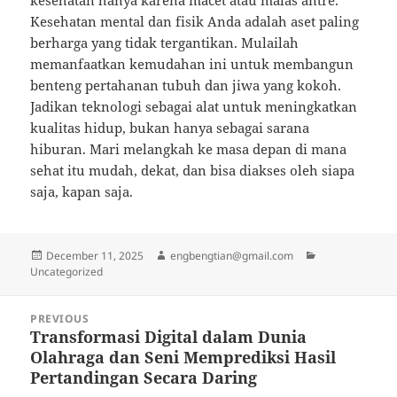
kesehatan hanya karena macet atau malas antre.
Kesehatan mental dan fisik Anda adalah aset paling
berharga yang tidak tergantikan. Mulailah
memanfaatkan kemudahan ini untuk membangun
benteng pertahanan tubuh dan jiwa yang kokoh.
Jadikan teknologi sebagai alat untuk meningkatkan
kualitas hidup, bukan hanya sebagai sarana
hiburan. Mari melangkah ke masa depan di mana
sehat itu mudah, dekat, dan bisa diakses oleh siapa
saja, kapan saja.
Posted
Author
Categories
December 11, 2025
engbengtian@gmail.com
on
Uncategorized
Post
PREVIOUS
navigation
Transformasi Digital dalam Dunia
Previous
Olahraga dan Seni Memprediksi Hasil
post:
Pertandingan Secara Daring