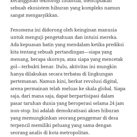
kecanggihan teknologi finansial, menciptakan
sebuah ekosistem hiburan yang kompleks namun
sangat mengasyikkan.
Fenomena ini didorong oleh keinginan manusia
untuk menguji pengetahuan dan intuisi mereka.
Ada kepuasan batin yang mendalam ketika prediksi
kita tentang sebuah pertandingan—siapa yang
menang, berapa skornya, atau siapa yang mencetak
gol—terbukti benar. Dulu, aktivitas ini mungkin
hanya dilakukan secara terbatas di lingkungan
pertemanan. Namun kini, berkat revolusi digital,
arena permainan telah meluas ke skala global. Siapa
saja, dari mana saja, dapat berpartisipasi dalam
pasar taruhan dunia yang beroperasi selama 24 jam
non-stop. Ini adalah demokratisasi akses hiburan
yang memungkinkan seorang penggemar di desa
terpencil memiliki peluang yang sama dengan
seorang analis di kota metropolitan.