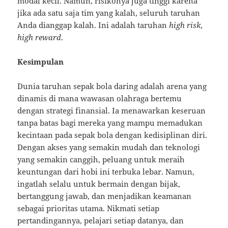
modal kecil. Namun, risikonya juga tinggi karena
jika ada satu saja tim yang kalah, seluruh taruhan
Anda dianggap kalah. Ini adalah taruhan
high risk,
high reward
.
Kesimpulan
Dunia taruhan sepak bola daring adalah arena yang
dinamis di mana wawasan olahraga bertemu
dengan strategi finansial. Ia menawarkan keseruan
tanpa batas bagi mereka yang mampu memadukan
kecintaan pada sepak bola dengan kedisiplinan diri.
Dengan akses yang semakin mudah dan teknologi
yang semakin canggih, peluang untuk meraih
keuntungan dari hobi ini terbuka lebar. Namun,
ingatlah selalu untuk bermain dengan bijak,
bertanggung jawab, dan menjadikan keamanan
sebagai prioritas utama. Nikmati setiap
pertandingannya, pelajari setiap datanya, dan