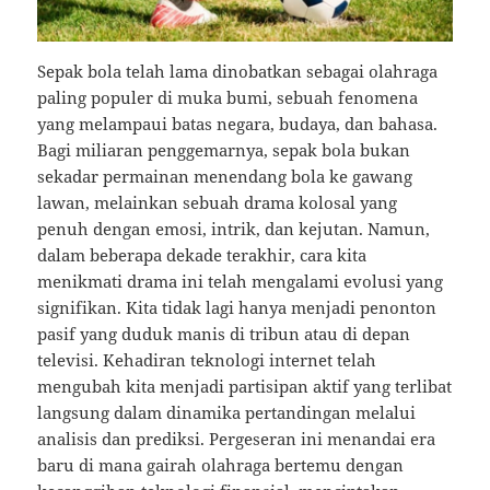
Sepak bola telah lama dinobatkan sebagai olahraga
paling populer di muka bumi, sebuah fenomena
yang melampaui batas negara, budaya, dan bahasa.
Bagi miliaran penggemarnya, sepak bola bukan
sekadar permainan menendang bola ke gawang
lawan, melainkan sebuah drama kolosal yang
penuh dengan emosi, intrik, dan kejutan. Namun,
dalam beberapa dekade terakhir, cara kita
menikmati drama ini telah mengalami evolusi yang
signifikan. Kita tidak lagi hanya menjadi penonton
pasif yang duduk manis di tribun atau di depan
televisi. Kehadiran teknologi internet telah
mengubah kita menjadi partisipan aktif yang terlibat
langsung dalam dinamika pertandingan melalui
analisis dan prediksi. Pergeseran ini menandai era
baru di mana gairah olahraga bertemu dengan