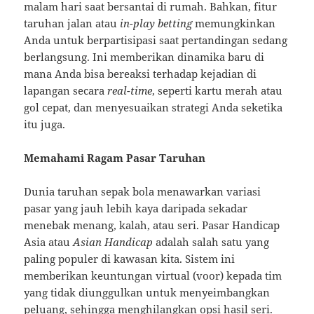
malam hari saat bersantai di rumah. Bahkan, fitur
taruhan jalan atau
in-play betting
memungkinkan
Anda untuk berpartisipasi saat pertandingan sedang
berlangsung. Ini memberikan dinamika baru di
mana Anda bisa bereaksi terhadap kejadian di
lapangan secara
real-time
, seperti kartu merah atau
gol cepat, dan menyesuaikan strategi Anda seketika
itu juga.
Memahami Ragam Pasar Taruhan
Dunia taruhan sepak bola menawarkan variasi
pasar yang jauh lebih kaya daripada sekadar
menebak menang, kalah, atau seri. Pasar Handicap
Asia atau
Asian Handicap
adalah salah satu yang
paling populer di kawasan kita. Sistem ini
memberikan keuntungan virtual (voor) kepada tim
yang tidak diunggulkan untuk menyeimbangkan
peluang, sehingga menghilangkan opsi hasil seri.