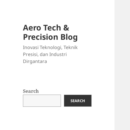
Aero Tech &
Precision Blog
Inovasi Teknologi, Teknik
Presisi, dan Industri
Dirgantara
Search
SEARCH