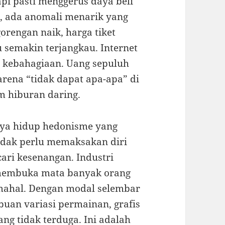
tapi pasti menggerus daya beli
n, ada anomali menarik yang
gorengan naik, harga tiket
u semakin terjangkau. Internet
a kebahagiaan. Uang sepuluh
arena “tidak dapat apa-apa” di
rm hiburan daring.
gaya hidup hedonisme yang
Tidak perlu memaksakan diri
ari kesenangan. Industri
 membuka mata banyak orang
mahal. Dengan modal selembar
ibuan variasi permainan, grafis
g tidak terduga. Ini adalah