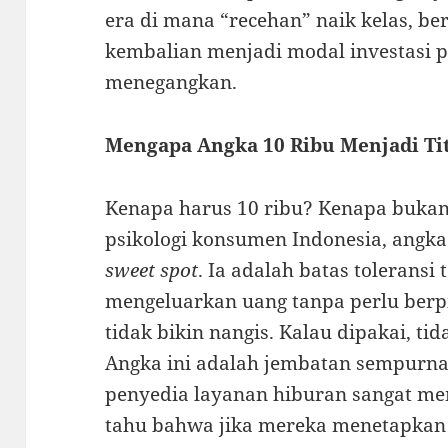
era di mana “recehan” naik kelas, b
kembalian menjadi modal investasi 
menegangkan.
Mengapa Angka 10 Ribu Menjadi Tit
Kenapa harus 10 ribu? Kenapa bukan 
psikologi konsumen Indonesia, angka
sweet spot
. Ia adalah batas toleransi
mengeluarkan uang tanpa perlu berpi
tidak bikin nangis. Kalau dipakai, t
Angka ini adalah jembatan sempurna 
penyedia layanan hiburan sangat me
tahu bahwa jika mereka menetapkan 