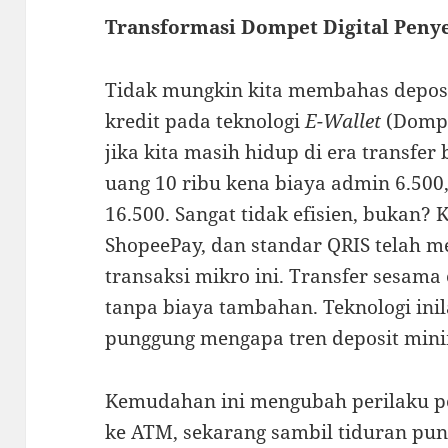
Transformasi Dompet Digital Pen
Tidak mungkin kita membahas depos
kredit pada teknologi
E-Wallet
(Dompe
jika kita masih hidup di era transfe
uang 10 ribu kena biaya admin 6.500,
16.500. Sangat tidak efisien, bukan
ShopeePay, dan standar QRIS telah 
transaksi mikro ini. Transfer sesama e
tanpa biaya tambahan. Teknologi ini
punggung mengapa tren deposit mini
Kemudahan ini mengubah perilaku pe
ke ATM, sekarang sambil tiduran pun