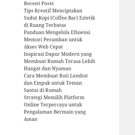
Recent Posts
Tips Kreatif Menciptakan
Sudut Kopi (Coffee Bar) Estetik
di Ruang Terbatas
Panduan Mengelola Efisiensi
Memori Peramban untuk
Akses Web Cepat
Inspirasi Dapur Modern yang
Membuat Rumah Terasa Lebih
Hangat dan Nyaman
Cara Membuat Roti Lembut
dan Empuk untuk Teman
Santai di Rumah
Strategi Memilih Platform
Online Terpercaya untuk
Pengalaman Bermain yang
Aman