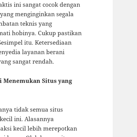
aktis ini sangat cocok dengan
Z yang menginginkan segala
mbatan teknis yang
ati hobinya. Cukup pastikan
 Sesimpel itu. Ketersediaan
enyedia layanan berani
ang sangat rendah.
i Menemukan Situs yang
anya tidak semua situs
ecil ini. Alasannya
aksi kecil lebih merepotkan