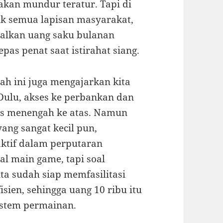
akan mundur teratur. Tapi di
uk semua lapisan masyarakat,
alkan uang saku bulanan
pas penat saat istirahat siang.
h ini juga mengajarkan kita
. Dulu, akses ke perbankan dan
las menengah ke atas. Namun
ang sangat kecil pun,
aktif dalam perputaran
al main game, tapi soal
ta sudah siap memfasilitasi
sien, sehingga uang 10 ribu itu
istem permainan.