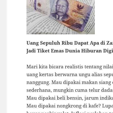
Uang Sepuluh Ribu Dapat Apa di Z
Jadi Tiket Emas Dunia Hiburan Digi
Mari kita bicara realistis tentang nil
uang kertas berwarna ungu alias sep
nanggung. Mau dipakai makan siang d
sederhana, mungkin cuma telur dadar
Mau dipakai beli bensin, jarum indik
Mau dipakai nongkrong di kafe? Lup