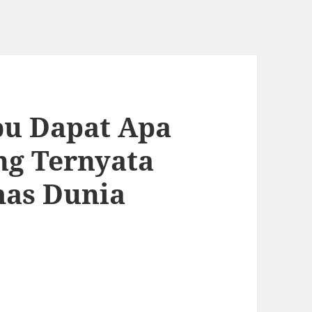
bu Dapat Apa
ng Ternyata
mas Dunia