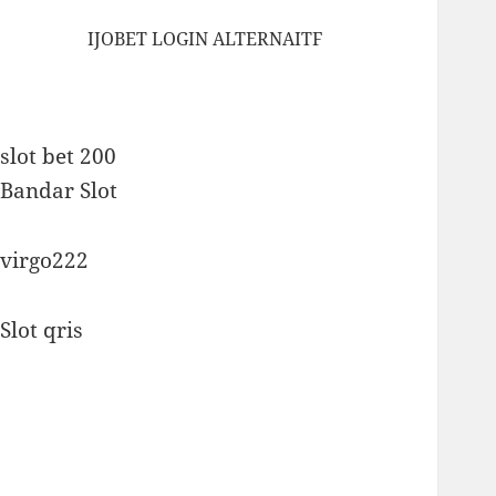
IJOBET LOGIN ALTERNAITF
slot bet 200
Bandar Slot
virgo222
Slot qris