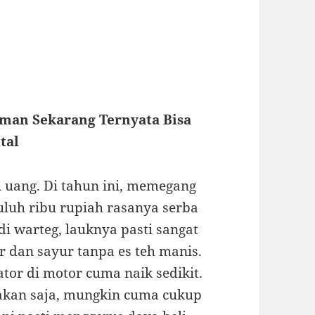
aman Sekarang Ternyata Bisa
tal
ai uang. Di tahun ini, memegang
uluh ribu rupiah rasanya serba
i warteg, lauknya pasti sangat
 dan sayur tanpa es teh manis.
ator di motor cuma naik sedikit.
akan saja, mungkin cuma cukup