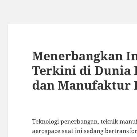
Menerbangkan In
Terkini di Dunia
dan Manufaktur P
Teknologi penerbangan, teknik manufa
aerospace saat ini sedang bertransfo