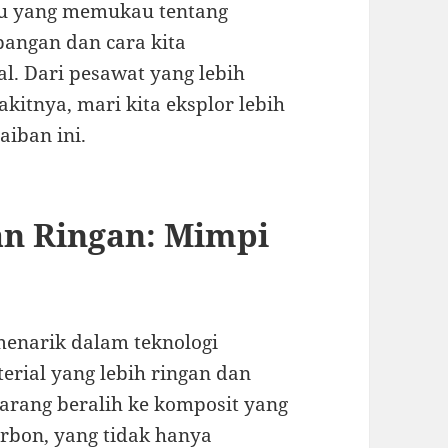
aru yang memukau tentang
angan dan cara kita
. Dari pesawat yang lebih
kitnya, mari kita eksplor lebih
iban ini.
n Ringan: Mimpi
 menarik dalam teknologi
rial yang lebih ringan dan
arang beralih ke komposit yang
arbon, yang tidak hanya