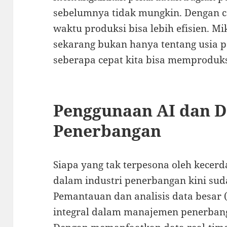
sebelumnya tidak mungkin. Dengan ca
waktu produksi bisa lebih efisien. Mi
sekarang bukan hanya tentang usia p
seberapa cepat kita bisa memproduks
Penggunaan AI dan D
Penerbangan
Siapa yang tak terpesona oleh kecer
dalam industri penerbangan kini suda
Pemantauan dan analisis data besar 
integral dalam manajemen penerban