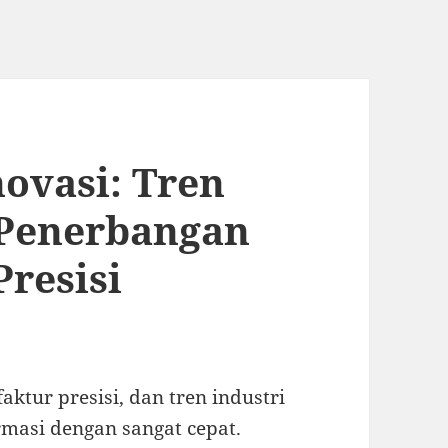
ovasi: Tren
 Penerbangan
resisi
ktur presisi, dan tren industri
rmasi dengan sangat cepat.