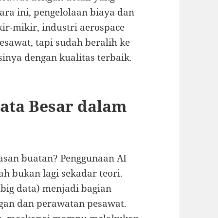
ra ini, pengelolaan biaya dan
kir-mikir, industri aerospace
esawat, tapi sudah beralih ke
inya dengan kualitas terbaik.
ata Besar dalam
dasan buatan? Penggunaan AI
h bukan lagi sekadar teori.
(big data) menjadi bagian
gan dan perawatan pesawat.