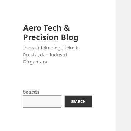
Aero Tech &
Precision Blog
Inovasi Teknologi, Teknik
Presisi, dan Industri
Dirgantara
Search
SEARCH