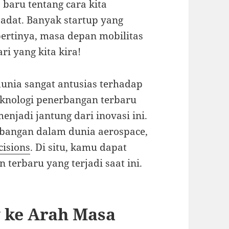
baru tentang cara kita
padat. Banyak startup yang
pertinya, masa depan mobilitas
ri yang kita kira!
dunia sangat antusias terhadap
eknologi penerbangan terbaru
enjadi jantung dari inovasi ini.
bangan dalam dunia aerospace,
cisions
. Di situ, kamu dapat
terbaru yang terjadi saat ini.
 ke Arah Masa