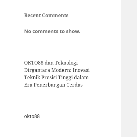
Recent Comments
No comments to show.
OKTO88 dan Teknologi
Dirgantara Modern: Inovasi
Teknik Presisi Tinggi dalam
Era Penerbangan Cerdas
okto88