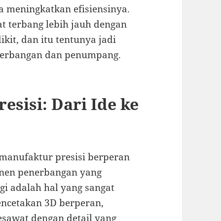
a meningkatkan efisiensinya.
t terbang lebih jauh dengan
kit, dan itu tentunya jadi
nerbangan dan penumpang.
esisi: Dari Ide ke
ik manufaktur presisi berperan
nen penerbangan yang
gi adalah hal yang sangat
 pencetakan 3D berperan,
awat dengan detail yang