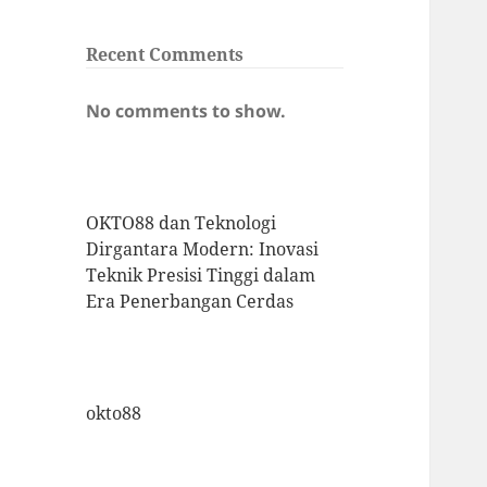
Recent Comments
No comments to show.
OKTO88 dan Teknologi
Dirgantara Modern: Inovasi
Teknik Presisi Tinggi dalam
Era Penerbangan Cerdas
okto88