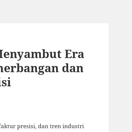
 Menyambut Era
enerbangan dan
si
ktur presisi, dan tren industri