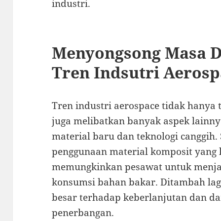
industri.
Menyongsong Masa D
Tren Indsutri Aeros
Tren industri aerospace tidak hanya 
juga melibatkan banyak aspek lainn
material baru dan teknologi canggih.
penggunaan material komposit yang l
memungkinkan pesawat untuk menjadi
konsumsi bahan bakar. Ditambah lag
besar terhadap keberlanjutan dan d
penerbangan.