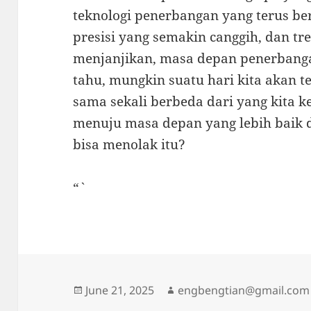
teknologi penerbangan yang terus b
presisi yang semakin canggih, dan tr
menjanjikan, masa depan penerbangan
tahu, mungkin suatu hari kita akan 
sama sekali berbeda dari yang kita k
menuju masa depan yang lebih baik da
bisa menolak itu?
“`
Posted
Author
June 21, 2025
engbengtian@gmail.com
on