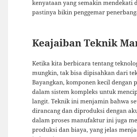
kenyataan yang semakin mendekati du
pastinya bikin penggemar penerbang
Keajaiban Teknik Man
Ketika kita berbicara tentang tekno
mungkin, tak bisa dipisahkan dari te
Bayangkan, komponen kecil dengan pr
dalam sistem kompleks untuk mencip
langit. Teknik ini menjamin bahwa se
dirancang dan diproduksi dengan akur
dalam proses manufaktur ini juga 
produksi dan biaya, yang jelas menj