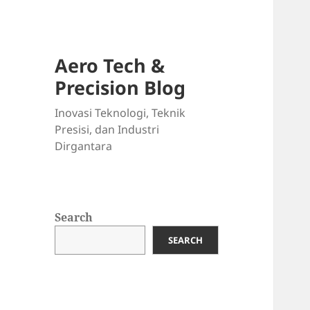
Aero Tech &
Precision Blog
Inovasi Teknologi, Teknik
Presisi, dan Industri
Dirgantara
Search
SEARCH