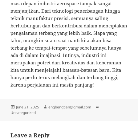
masa depan industri aerospace tampak sangat
menjanjikan. Dari teknologi penerbangan hingga
teknik manufaktur presisi, semuanya saling
berhubungan dan berkontribusi dalam menciptakan
pengalaman terbang yang lebih baik. Siapa yang
tahu, mungkin suatu saat nanti kita akan bisa
terbang ke tempat-tempat yang sebelumnya hanya
ada di dalam imajinasi. Intinya, industri ini
merupakan potret dari kreativitas dan keberanian
kita untuk menjelajahi batasan-batasan baru. Kita
hanya perlu terus melangkah dan terbang tinggi,
karena perjalanan ini masih panjang!
Posted
Author
Categories
June 21, 2025
engbengtian@gmail.com
on
Uncategorized
Leave a Reply