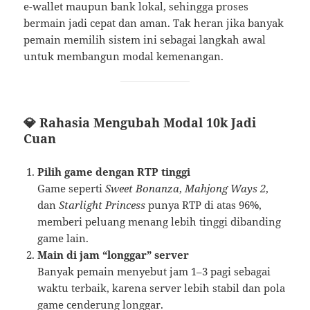
e-wallet maupun bank lokal, sehingga proses
bermain jadi cepat dan aman. Tak heran jika banyak
pemain memilih sistem ini sebagai langkah awal
untuk membangun modal kemenangan.
💎 Rahasia Mengubah Modal 10k Jadi
Cuan
Pilih game dengan RTP tinggi
Game seperti
Sweet Bonanza
,
Mahjong Ways 2
,
dan
Starlight Princess
punya RTP di atas 96%,
memberi peluang menang lebih tinggi dibanding
game lain.
Main di jam “longgar” server
Banyak pemain menyebut jam 1–3 pagi sebagai
waktu terbaik, karena server lebih stabil dan pola
game cenderung longgar.