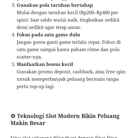
Gunakan pola taruhan bertahap
Mulai dengan taruhan kecil (Rp200–Rp400 per
spin). Saat saldo mulai naik, tingkatkan sedikit
demi sedikit agar tetap aman.
Fokus pada satu game dulu
Jangan gonta-ganti game terlalu cepat. Fokus di
satu game sampai kamu paham ritme dan pola
scatter-nya.
Manfaatkan bonus kecil
Gunakan promo deposit, cashback, atau free spin
untuk memperbanyak peluang bermain tanpa
perlu top-up lagi.
⚙️ Teknologi Slot Modern Bikin Peluang
Makin Besar
Situs slot sekarang dilengkapi dengan fitur-fitur