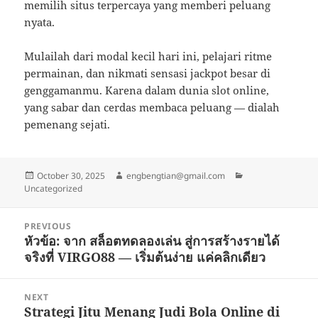
memilih situs terpercaya yang memberi peluang
nyata.
Mulailah dari modal kecil hari ini, pelajari ritme
permainan, dan nikmati sensasi jackpot besar di
genggamanmu. Karena dalam dunia slot online,
yang sabar dan cerdas membaca peluang — dialah
pemenang sejati.
Posted
Author
Categories
October 30, 2025
engbengtian@gmail.com
on
Uncategorized
Post
PREVIOUS
navigation
หัวข้อ: จาก สล็อตทดลองเล่น สู่การสร้างรายได้
Previous
จริงที่ VIRGO88 — เริ่มต้นง่าย แค่คลิกเดียว
post:
NEXT
Strategi Jitu Menang Judi Bola Online di
Next