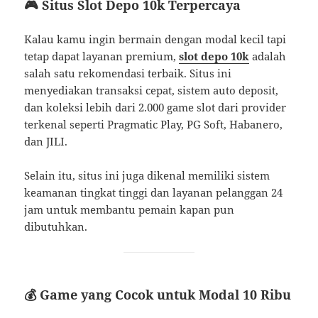
🎮 Situs Slot Depo 10k Terpercaya
Kalau kamu ingin bermain dengan modal kecil tapi
tetap dapat layanan premium,
slot depo 10k
adalah
salah satu rekomendasi terbaik. Situs ini
menyediakan transaksi cepat, sistem auto deposit,
dan koleksi lebih dari 2.000 game slot dari provider
terkenal seperti Pragmatic Play, PG Soft, Habanero,
dan JILI.
Selain itu, situs ini juga dikenal memiliki sistem
keamanan tingkat tinggi dan layanan pelanggan 24
jam untuk membantu pemain kapan pun
dibutuhkan.
💰 Game yang Cocok untuk Modal 10 Ribu