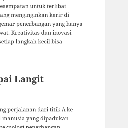
 kesempatan untuk terlibat
 yang menginginkan karir di
ggemar penerbangan yang hanya
wat. Kreativitas dan inovasi
setiap langkah kecil bisa
ai Langit
g perjalanan dari titik A ke
asi manusia yang dipadukan
 teknologi penerbangan.