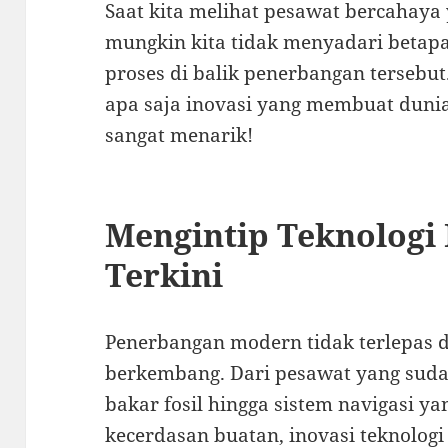
Saat kita melihat pesawat bercahaya y
mungkin kita tidak menyadari betap
proses di balik penerbangan tersebut
apa saja inovasi yang membuat dun
sangat menarik!
Mengintip Teknologi
Terkini
Penerbangan modern tidak terlepas da
berkembang. Dari pesawat yang sud
bakar fosil hingga sistem navigasi y
kecerdasan buatan, inovasi teknolog