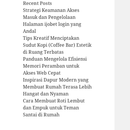
Recent Posts
Strategi Keamanan Akses
Masuk dan Pengelolaan
Halaman ijobet login yang
Andal
Tips Kreatif Menciptakan
Sudut Kopi (Coffee Bar) Estetik
di Ruang Terbatas
Panduan Mengelola Efisiensi
Memori Peramban untuk
Akses Web Cepat
Inspirasi Dapur Modern yang
Membuat Rumah Terasa Lebih
Hangat dan Nyaman
Cara Membuat Roti Lembut
dan Empuk untuk Teman
Santai di Rumah