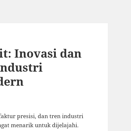
t: Inovasi dan
Industri
dern
ktur presisi, dan tren industri
gat menarik untuk dijelajahi.