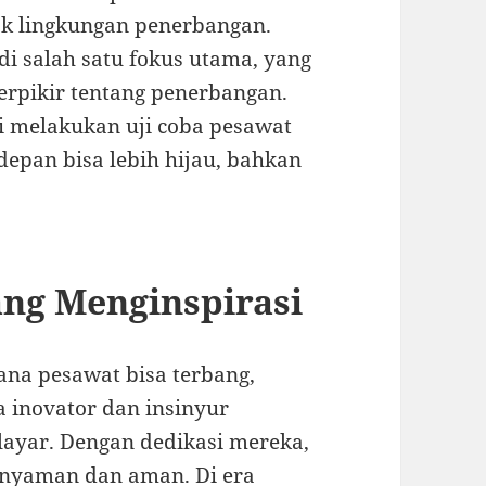
k lingkungan penerbangan.
i salah satu fokus utama, yang
erpikir tentang penerbangan.
i melakukan uji coba pesawat
depan bisa lebih hijau, bahkan
ang Menginspirasi
ana pesawat bisa terbang,
a inovator dan insinyur
 layar. Dengan dedikasi mereka,
g nyaman dan aman. Di era