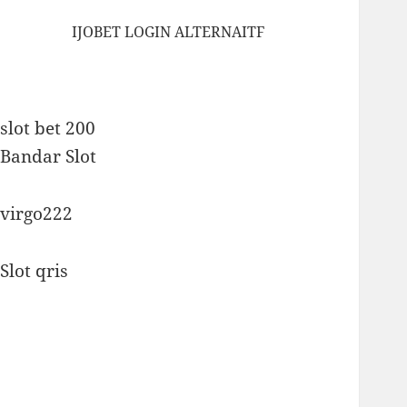
IJOBET LOGIN ALTERNAITF
slot bet 200
Bandar Slot
virgo222
Slot qris