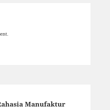
ent.
Rahasia Manufaktur