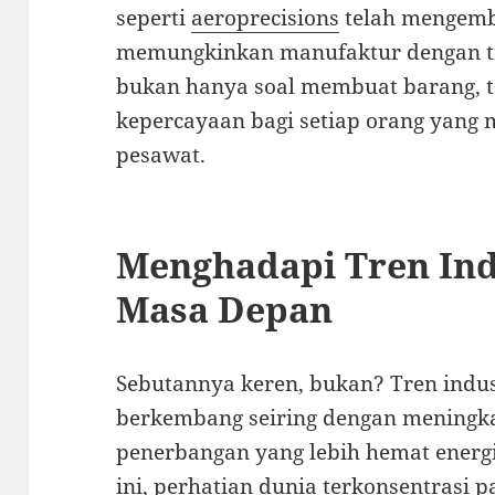
seperti
aeroprecisions
telah mengemb
memungkinkan manufaktur dengan tin
bukan hanya soal membuat barang, t
kepercayaan bagi setiap orang yang 
pesawat.
Menghadapi Tren Ind
Masa Depan
Sebutannya keren, bukan? Tren indus
berkembang seiring dengan meningk
penerbangan yang lebih hemat energ
ini, perhatian dunia terkonsentras