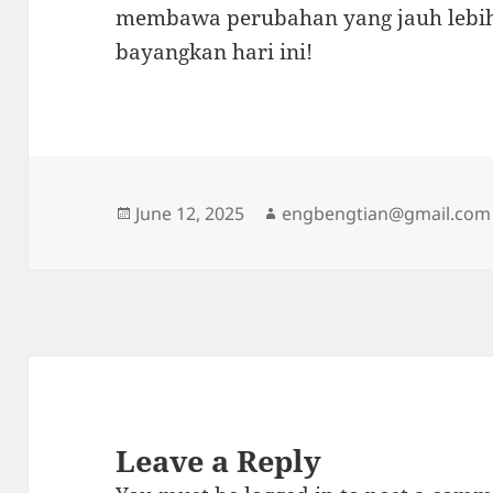
membawa perubahan yang jauh lebih 
bayangkan hari ini!
Posted
Author
June 12, 2025
engbengtian@gmail.com
on
Leave a Reply