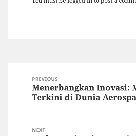
You must be
logged in
to post a comm
Post
navigation
PREVIOUS
Menerbangkan Inovasi: 
Previous
Terkini di Dunia Aerosp
post:
NEXT