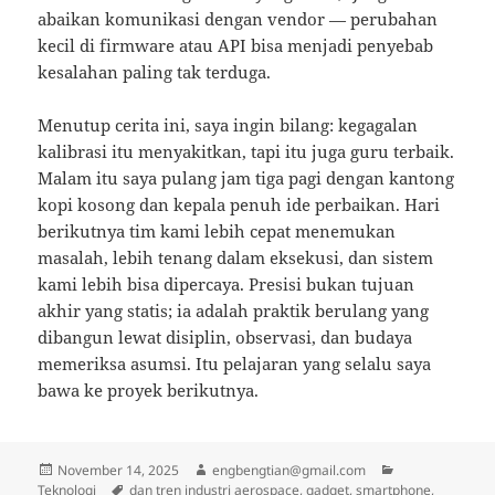
abaikan komunikasi dengan vendor — perubahan
kecil di firmware atau API bisa menjadi penyebab
kesalahan paling tak terduga.
Menutup cerita ini, saya ingin bilang: kegagalan
kalibrasi itu menyakitkan, tapi itu juga guru terbaik.
Malam itu saya pulang jam tiga pagi dengan kantong
kopi kosong dan kepala penuh ide perbaikan. Hari
berikutnya tim kami lebih cepat menemukan
masalah, lebih tenang dalam eksekusi, dan sistem
kami lebih bisa dipercaya. Presisi bukan tujuan
akhir yang statis; ia adalah praktik berulang yang
dibangun lewat disiplin, observasi, dan budaya
memeriksa asumsi. Itu pelajaran yang selalu saya
bawa ke proyek berikutnya.
Posted
Author
Categories
November 14, 2025
engbengtian@gmail.com
on
Tags
Teknologi
dan tren industri aerospace
,
gadget
,
smartphone
,