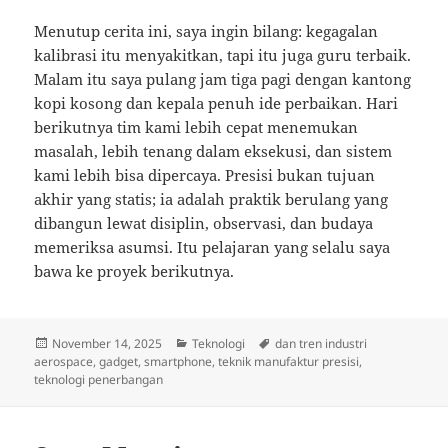
Menutup cerita ini, saya ingin bilang: kegagalan
kalibrasi itu menyakitkan, tapi itu juga guru terbaik.
Malam itu saya pulang jam tiga pagi dengan kantong
kopi kosong dan kepala penuh ide perbaikan. Hari
berikutnya tim kami lebih cepat menemukan
masalah, lebih tenang dalam eksekusi, dan sistem
kami lebih bisa dipercaya. Presisi bukan tujuan
akhir yang statis; ia adalah praktik berulang yang
dibangun lewat disiplin, observasi, dan budaya
memeriksa asumsi. Itu pelajaran yang selalu saya
bawa ke proyek berikutnya.
Posted
Categories
Tags
November 14, 2025
Teknologi
dan tren industri
on
aerospace
,
gadget
,
smartphone
,
teknik manufaktur presisi
,
teknologi penerbangan