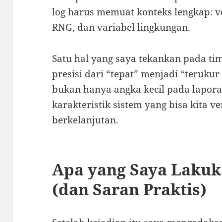
log harus memuat konteks lengkap: v
RNG, dan variabel lingkungan.
Satu hal yang saya tekankan pada t
presisi dari “tepat” menjadi “terukur
bukan hanya angka kecil pada lapora
karakteristik sistem yang bisa kita ve
berkelanjutan.
Apa yang Saya Lakuk
(dan Saran Praktis)