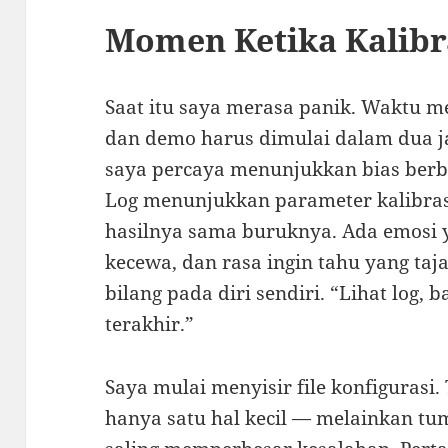
Momen Ketika Kalibr
Saat itu saya merasa panik. Waktu m
dan demo harus dimulai dalam dua j
saya percaya menunjukkan bias berbe
Log menunjukkan parameter kalibrasi
hasilnya sama buruknya. Ada emosi 
kecewa, dan rasa ingin tahu yang taj
bilang pada diri sendiri. “Lihat log, 
terakhir.”
Saya mulai menyisir file konfiguras
hanya satu hal kecil — melainkan tu