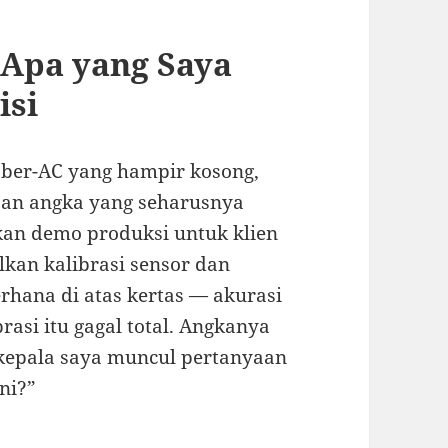
: Apa yang Saya
isi
 ber-AC yang hampir kosong,
san angka yang seharusnya
pkan demo produksi untuk klien
lkan kalibrasi sensor dan
erhana di atas kertas — akurasi
rasi itu gagal total. Angkanya
di kepala saya muncul pertanyaan
ni?”