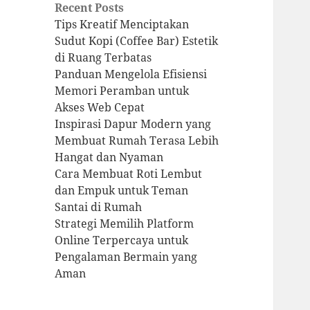
Recent Posts
Tips Kreatif Menciptakan
Sudut Kopi (Coffee Bar) Estetik
di Ruang Terbatas
Panduan Mengelola Efisiensi
Memori Peramban untuk
Akses Web Cepat
Inspirasi Dapur Modern yang
Membuat Rumah Terasa Lebih
Hangat dan Nyaman
Cara Membuat Roti Lembut
dan Empuk untuk Teman
Santai di Rumah
Strategi Memilih Platform
Online Terpercaya untuk
Pengalaman Bermain yang
Aman