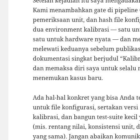
Setelah kejadian itu saya mengadaka
Kami menambahkan gate di pipeline C
pemeriksaan unit, dan hash file kon
dua environment kalibrasi — satu un
satu untuk hardware nyata — dan me
melewati keduanya sebelum publikasi.
dokumentasi singkat berjudul “Kalibr
dan memaksa diri saya untuk selal
menemukan kasus baru.
Ada hal-hal konkret yang bisa Anda t
untuk file konfigurasi, sertakan versi 
kalibrasi, dan bangun test-suite keci
(mis. rentang nilai, konsistensi unit
yang sama). Jangan abaikan komuni