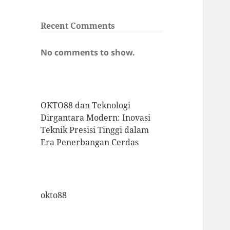
Recent Comments
No comments to show.
OKTO88 dan Teknologi
Dirgantara Modern: Inovasi
Teknik Presisi Tinggi dalam
Era Penerbangan Cerdas
okto88