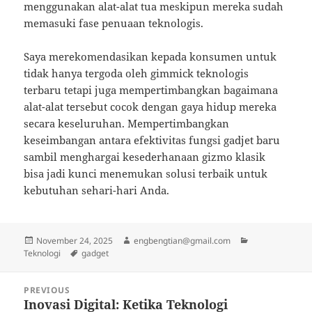
menggunakan alat-alat tua meskipun mereka sudah
memasuki fase penuaan teknologis.
Saya merekomendasikan kepada konsumen untuk
tidak hanya tergoda oleh gimmick teknologis
terbaru tetapi juga mempertimbangkan bagaimana
alat-alat tersebut cocok dengan gaya hidup mereka
secara keseluruhan. Mempertimbangkan
keseimbangan antara efektivitas fungsi gadjet baru
sambil menghargai kesederhanaan gizmo klasik
bisa jadi kunci menemukan solusi terbaik untuk
kebutuhan sehari-hari Anda.
Posted
Author
Categories
November 24, 2025
engbengtian@gmail.com
on
Tags
Teknologi
gadget
Post
PREVIOUS
navigation
Inovasi Digital: Ketika Teknologi
Previous