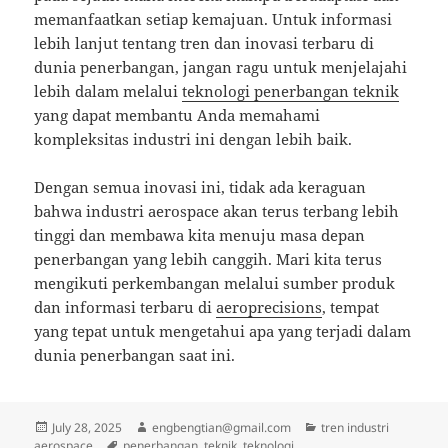
memanfaatkan setiap kemajuan. Untuk informasi
lebih lanjut tentang tren dan inovasi terbaru di
dunia penerbangan, jangan ragu untuk menjelajahi
lebih dalam melalui
teknologi penerbangan teknik
yang dapat membantu Anda memahami
kompleksitas industri ini dengan lebih baik.
Dengan semua inovasi ini, tidak ada keraguan
bahwa industri aerospace akan terus terbang lebih
tinggi dan membawa kita menuju masa depan
penerbangan yang lebih canggih. Mari kita terus
mengikuti perkembangan melalui sumber produk
dan informasi terbaru di
aeroprecisions
, tempat
yang tepat untuk mengetahui apa yang terjadi dalam
dunia penerbangan saat ini.
Posted
Author
Categories
July 28, 2025
engbengtian@gmail.com
tren industri
on
Tags
aerospace
penerbangan
,
teknik
,
teknologi