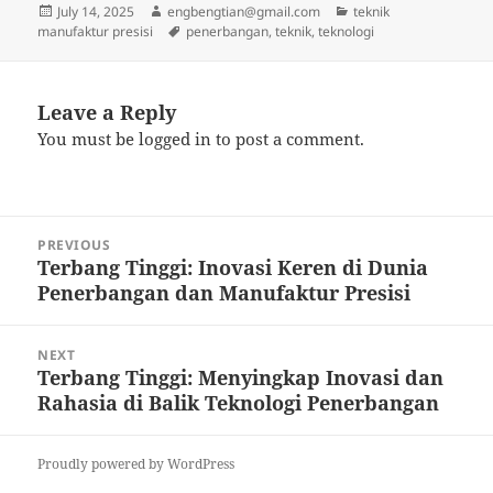
Posted
Author
Categories
July 14, 2025
engbengtian@gmail.com
teknik
on
Tags
manufaktur presisi
penerbangan
,
teknik
,
teknologi
Leave a Reply
You must be
logged in
to post a comment.
Post
PREVIOUS
navigation
Terbang Tinggi: Inovasi Keren di Dunia
Previous
Penerbangan dan Manufaktur Presisi
post:
NEXT
Terbang Tinggi: Menyingkap Inovasi dan
Next
Rahasia di Balik Teknologi Penerbangan
post:
Proudly powered by WordPress