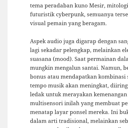
tema peradaban kuno Mesir, mitologi
futuristik cyberpunk, semuanya ters
visual pemain yang beragam.
Aspek audio juga digarap dengan sang
lagi sekadar pelengkap, melainkan 
suasana (mood). Saat permainan dala
mungkin mengalun santai. Namun, b
bonus atau mendapatkan kombinasi si
tempo musik akan meningkat, diiring
ledak untuk merayakan kemenangan 
multisensori inilah yang membuat p
menatap layar ponsel mereka. Ini bu
dalam arti tradisional, melainkan se