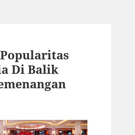
 Popularitas
a Di Balik
Kemenangan