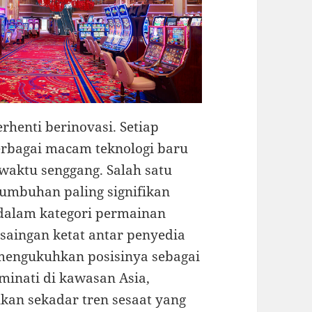
rhenti berinovasi. Setiap
erbagai macam teknologi baru
waktu senggang. Salah satu
umbuhan paling signifikan
 dalam kategori permainan
saingan ketat antar penyedia
l mengukuhkan posisinya sebagai
minati di kawasan Asia,
kan sekadar tren sesaat yang