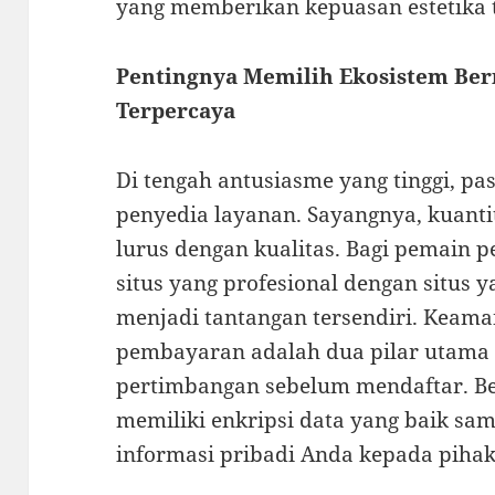
yang memberikan kepuasan estetika t
Pentingnya Memilih Ekosistem Be
Terpercaya
Di tengah antusiasme yang tinggi, pas
penyedia layanan. Sayangnya, kuantit
lurus dengan kualitas. Bagi pemain
situs yang profesional dengan situs 
menjadi tantangan tersendiri. Keama
pembayaran adalah dua pilar utama
pertimbangan sebelum mendaftar. Ber
memiliki enkripsi data yang baik s
informasi pribadi Anda kepada pihak