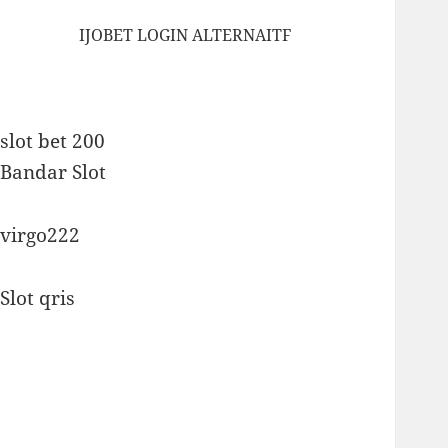
IJOBET LOGIN ALTERNAITF
slot bet 200
Bandar Slot
virgo222
Slot qris