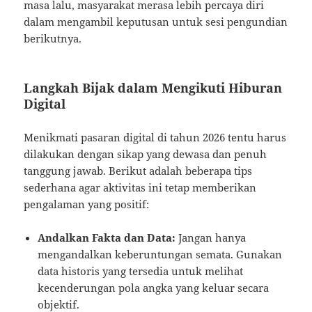
masa lalu, masyarakat merasa lebih percaya diri
dalam mengambil keputusan untuk sesi pengundian
berikutnya.
Langkah Bijak dalam Mengikuti Hiburan
Digital
Menikmati pasaran digital di tahun 2026 tentu harus
dilakukan dengan sikap yang dewasa dan penuh
tanggung jawab. Berikut adalah beberapa tips
sederhana agar aktivitas ini tetap memberikan
pengalaman yang positif:
Andalkan Fakta dan Data:
Jangan hanya
mengandalkan keberuntungan semata. Gunakan
data historis yang tersedia untuk melihat
kecenderungan pola angka yang keluar secara
objektif.