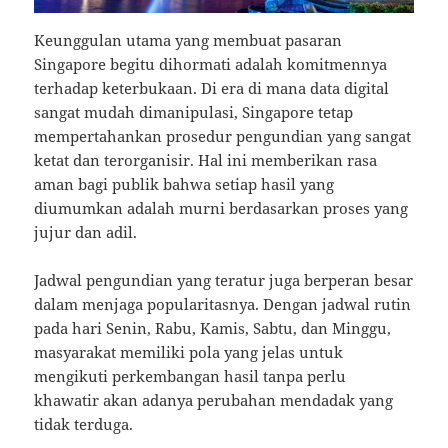
Keunggulan utama yang membuat pasaran
Singapore begitu dihormati adalah komitmennya
terhadap keterbukaan. Di era di mana data digital
sangat mudah dimanipulasi, Singapore tetap
mempertahankan prosedur pengundian yang sangat
ketat dan terorganisir. Hal ini memberikan rasa
aman bagi publik bahwa setiap hasil yang
diumumkan adalah murni berdasarkan proses yang
jujur dan adil.
Jadwal pengundian yang teratur juga berperan besar
dalam menjaga popularitasnya. Dengan jadwal rutin
pada hari Senin, Rabu, Kamis, Sabtu, dan Minggu,
masyarakat memiliki pola yang jelas untuk
mengikuti perkembangan hasil tanpa perlu
khawatir akan adanya perubahan mendadak yang
tidak terduga.