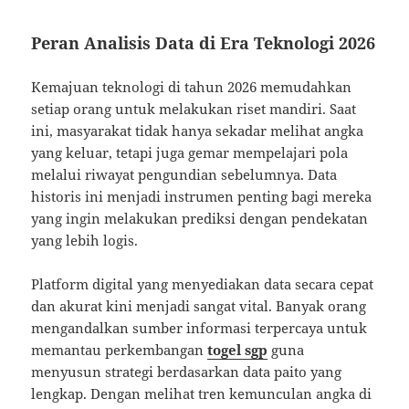
Peran Analisis Data di Era Teknologi 2026
Kemajuan teknologi di tahun 2026 memudahkan
setiap orang untuk melakukan riset mandiri. Saat
ini, masyarakat tidak hanya sekadar melihat angka
yang keluar, tetapi juga gemar mempelajari pola
melalui riwayat pengundian sebelumnya. Data
historis ini menjadi instrumen penting bagi mereka
yang ingin melakukan prediksi dengan pendekatan
yang lebih logis.
Platform digital yang menyediakan data secara cepat
dan akurat kini menjadi sangat vital. Banyak orang
mengandalkan sumber informasi terpercaya untuk
memantau perkembangan
togel sgp
guna
menyusun strategi berdasarkan data paito yang
lengkap. Dengan melihat tren kemunculan angka di