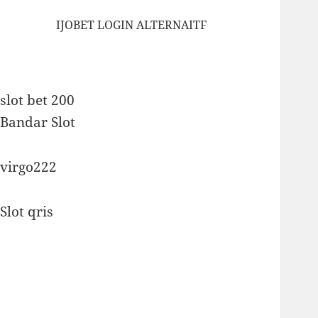
IJOBET LOGIN ALTERNAITF
slot bet 200
Bandar Slot
virgo222
Slot qris