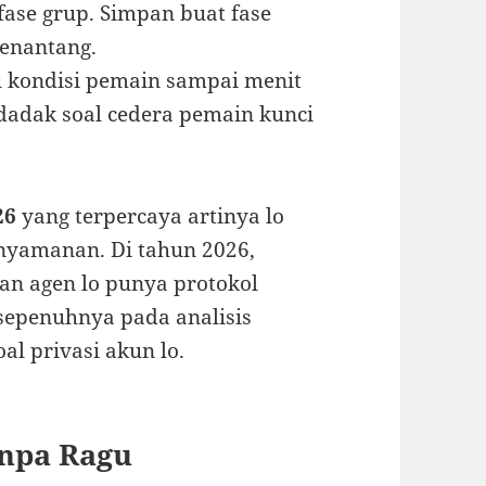
fase grup. Simpan buat fase
enantang.
u kondisi pemain sampai menit
ndadak soal cedera pemain kunci
26
yang terpercaya artinya lo
enyamanan. Di tahun 2026,
kan agen lo punya protokol
s sepenuhnya pada analisis
al privasi akun lo.
anpa Ragu