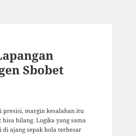
 Lapangan
Agen Sbobet
i presisi, margin kesalahan itu
et bisa hilang. Logika yang sama
 di ajang sepak bola terbesar