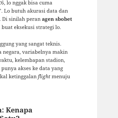
26, lo nggak bisa cuma
. Lo butuh akurasi data dan
 Di sinilah peran
agen sbobet
 buat eksekusi strategi lo.
nggung yang sangat teknis.
ga negara, variabelnya makin
waktu, kelembapan stadion,
k punya akses ke data yang
akal ketinggalan
flight
menuju
: Kenapa