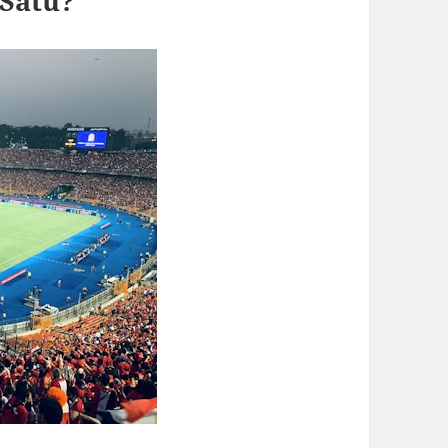
 Satu?