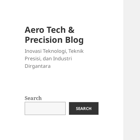
Aero Tech &
Precision Blog
Inovasi Teknologi, Teknik
Presisi, dan Industri
Dirgantara
Search
SEARCH