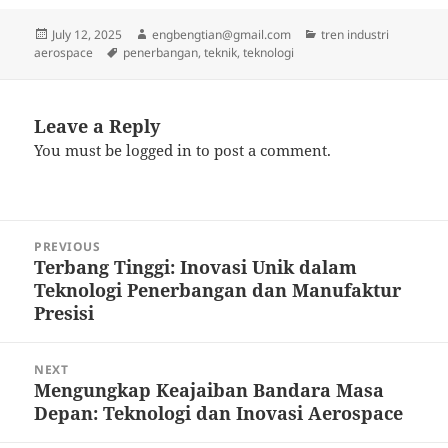
Posted
Author
Categories
July 12, 2025
engbengtian@gmail.com
tren industri
on
Tags
aerospace
penerbangan
,
teknik
,
teknologi
Leave a Reply
You must be
logged in
to post a comment.
Post
PREVIOUS
navigation
Terbang Tinggi: Inovasi Unik dalam
Previous
Teknologi Penerbangan dan Manufaktur
post:
Presisi
NEXT
Mengungkap Keajaiban Bandara Masa
Next
Depan: Teknologi dan Inovasi Aerospace
post: