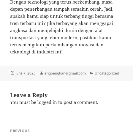
Dengan teknologi yang terus berkembang, masa
depan penerbangan tampak semakin cerah. Jadi,
apakah kamu siap untuk terbang tinggi bersama
tren terbaru ini? Jika terbayang akan menggapai
angkasa dan menjelajahi dunia dengan alat
transportasi yang lebih modern, pastikan kamu
terus mengikuti perkembangan inovasi dan
teknologi di industri ini!
Posted
Author
Categories
June 7, 2025
engbengtian@gmail.com
Uncategorized
on
Leave a Reply
You must be
logged in
to post a comment.
Post
PREVIOUS