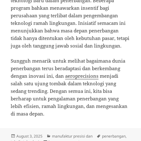
teknologi baru dalam penerbangan. Beberapa
program bahkan menawarkan insentif bagi
perusahaan yang terlibat dalam pengembangan
teknologi ramah lingkungan. Inisiatif semacam ini
menunjukkan bahwa masa depan penerbangan
tidak hanya ditentukan oleh kebutuhan pasar, tetapi
juga oleh tanggung jawab sosial dan lingkungan.
Sungguh menarik untuk melihat bagaimana dunia
penerbangan terus beradaptasi dan berkembang
dengan inovasi ini, dan
aeroprecisions
menjadi
salah satu ujung tombak dalam teknologi yang
sedang trending. Dengan semua ini, kita bisa
berharap untuk pengalaman penerbangan yang
lebih efisien, ramah lingkungan, dan mengesankan
di masa depan.
Posted
Categories
Tags
August 3, 2025
manufaktur presisi dan
penerbangan
,