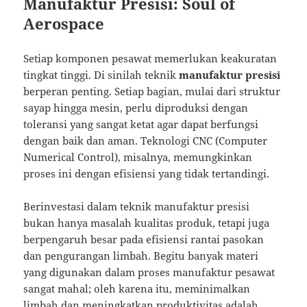
Manufaktur Presisi: Soul of
Aerospace
Setiap komponen pesawat memerlukan keakuratan
tingkat tinggi. Di sinilah teknik
manufaktur presisi
berperan penting. Setiap bagian, mulai dari struktur
sayap hingga mesin, perlu diproduksi dengan
toleransi yang sangat ketat agar dapat berfungsi
dengan baik dan aman. Teknologi CNC (Computer
Numerical Control), misalnya, memungkinkan
proses ini dengan efisiensi yang tidak tertandingi.
Berinvestasi dalam teknik manufaktur presisi
bukan hanya masalah kualitas produk, tetapi juga
berpengaruh besar pada efisiensi rantai pasokan
dan pengurangan limbah. Begitu banyak materi
yang digunakan dalam proses manufaktur pesawat
sangat mahal; oleh karena itu, meminimalkan
limbah dan meningkatkan produktivitas adalah