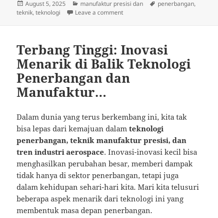
Posted
Categories
Tags
August 5, 2025
manufaktur presisi dan
penerbangan
,
on
on Menerbangkan Inovasi: Teknolog
teknik
,
teknologi
Leave a comment
Terbang Tinggi: Inovasi
Menarik di Balik Teknologi
Penerbangan dan
Manufaktur…
Dalam dunia yang terus berkembang ini, kita tak
bisa lepas dari kemajuan dalam
teknologi
penerbangan, teknik manufaktur presisi, dan
tren industri aerospace
. Inovasi-inovasi kecil bisa
menghasilkan perubahan besar, memberi dampak
tidak hanya di sektor penerbangan, tetapi juga
dalam kehidupan sehari-hari kita. Mari kita telusuri
beberapa aspek menarik dari teknologi ini yang
membentuk masa depan penerbangan.