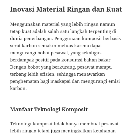
Inovasi Material Ringan dan Kuat
Menggunakan material yang lebih ringan namun
tetap kuat adalah salah satu langkah terpenting di
dunia penerbangan. Penggunaan komposit berbasis
serat karbon semakin meluas karena dapat
mengurangi bobot pesawat, yang sekaligus
berdampak positif pada konsumsi bahan bakar.
Dengan bobot yang berkurang, pesawat mampu
terbang lebih efisien, sehingga menawarkan
penghematan bagi maskapai dan mengurangi emisi
karbon.
Manfaat Teknologi Komposit
Teknologi komposit tidak hanya membuat pesawat
lebih ringan tetapi juga meningkatkan ketahanan