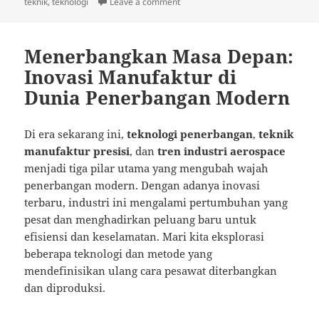
on
on Menerbangkan Inovasi: Teknolo
teknik
,
teknologi
Leave a comment
Menerbangkan Masa Depan:
Inovasi Manufaktur di
Dunia Penerbangan Modern
Di era sekarang ini,
teknologi penerbangan
,
teknik
manufaktur presisi
, dan
tren industri aerospace
menjadi tiga pilar utama yang mengubah wajah
penerbangan modern. Dengan adanya inovasi
terbaru, industri ini mengalami pertumbuhan yang
pesat dan menghadirkan peluang baru untuk
efisiensi dan keselamatan. Mari kita eksplorasi
beberapa teknologi dan metode yang
mendefinisikan ulang cara pesawat diterbangkan
dan diproduksi.