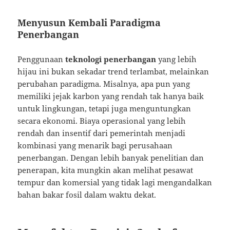
Menyusun Kembali Paradigma
Penerbangan
Penggunaan
teknologi penerbangan
yang lebih
hijau ini bukan sekadar trend terlambat, melainkan
perubahan paradigma. Misalnya, apa pun yang
memiliki jejak karbon yang rendah tak hanya baik
untuk lingkungan, tetapi juga menguntungkan
secara ekonomi. Biaya operasional yang lebih
rendah dan insentif dari pemerintah menjadi
kombinasi yang menarik bagi perusahaan
penerbangan. Dengan lebih banyak penelitian dan
penerapan, kita mungkin akan melihat pesawat
tempur dan komersial yang tidak lagi mengandalkan
bahan bakar fosil dalam waktu dekat.