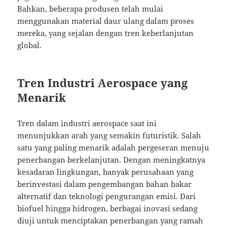
Bahkan, beberapa produsen telah mulai
menggunakan material daur ulang dalam proses
mereka, yang sejalan dengan tren keberlanjutan
global.
Tren Industri Aerospace yang
Menarik
Tren dalam industri aerospace saat ini
menunjukkan arah yang semakin futuristik. Salah
satu yang paling menarik adalah pergeseran menuju
penerbangan berkelanjutan. Dengan meningkatnya
kesadaran lingkungan, banyak perusahaan yang
berinvestasi dalam pengembangan bahan bakar
alternatif dan teknologi pengurangan emisi. Dari
biofuel hingga hidrogen, berbagai inovasi sedang
diuji untuk menciptakan penerbangan yang ramah