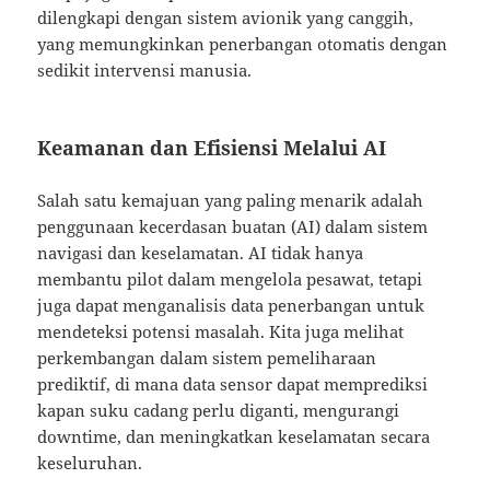
dilengkapi dengan sistem avionik yang canggih,
yang memungkinkan penerbangan otomatis dengan
sedikit intervensi manusia.
Keamanan dan Efisiensi Melalui AI
Salah satu kemajuan yang paling menarik adalah
penggunaan kecerdasan buatan (AI) dalam sistem
navigasi dan keselamatan. AI tidak hanya
membantu pilot dalam mengelola pesawat, tetapi
juga dapat menganalisis data penerbangan untuk
mendeteksi potensi masalah. Kita juga melihat
perkembangan dalam sistem pemeliharaan
prediktif, di mana data sensor dapat memprediksi
kapan suku cadang perlu diganti, mengurangi
downtime, dan meningkatkan keselamatan secara
keseluruhan.