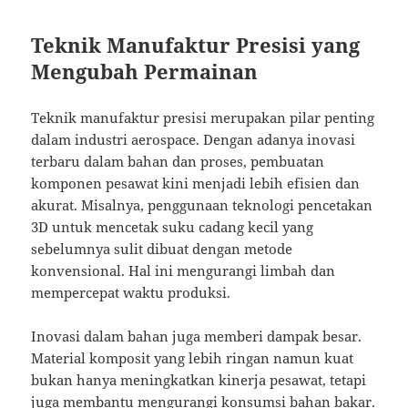
Teknik Manufaktur Presisi yang
Mengubah Permainan
Teknik manufaktur presisi merupakan pilar penting
dalam industri aerospace. Dengan adanya inovasi
terbaru dalam bahan dan proses, pembuatan
komponen pesawat kini menjadi lebih efisien dan
akurat. Misalnya, penggunaan teknologi pencetakan
3D untuk mencetak suku cadang kecil yang
sebelumnya sulit dibuat dengan metode
konvensional. Hal ini mengurangi limbah dan
mempercepat waktu produksi.
Inovasi dalam bahan juga memberi dampak besar.
Material komposit yang lebih ringan namun kuat
bukan hanya meningkatkan kinerja pesawat, tetapi
juga membantu mengurangi konsumsi bahan bakar.