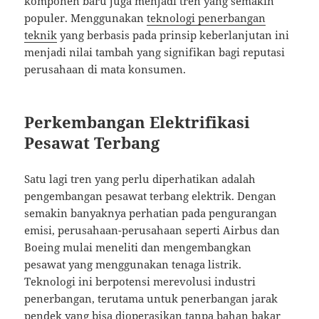
komponen baru juga menjadi tren yang semakin
populer. Menggunakan
teknologi penerbangan
teknik
yang berbasis pada prinsip keberlanjutan ini
menjadi nilai tambah yang signifikan bagi reputasi
perusahaan di mata konsumen.
Perkembangan Elektrifikasi
Pesawat Terbang
Satu lagi tren yang perlu diperhatikan adalah
pengembangan pesawat terbang elektrik. Dengan
semakin banyaknya perhatian pada pengurangan
emisi, perusahaan-perusahaan seperti Airbus dan
Boeing mulai meneliti dan mengembangkan
pesawat yang menggunakan tenaga listrik.
Teknologi ini berpotensi merevolusi industri
penerbangan, terutama untuk penerbangan jarak
pendek yang bisa dioperasikan tanpa bahan bakar