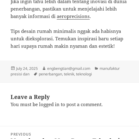
Jika ingin tahu lebih dalam tentang inovasi di dunia
penerbangan, pastikan untuk menjelajahi lebih
banyak informasi di
aeroprecisions
.
Tips desain rumah minimalis nggak ada habisnya
untuk dieksplorasi. Temukan inspirasi baru setiap
hari supaya rumah makin nyaman dan estetik!
Posted
Author
Categories
July 24, 2025
engbengtian@gmail.com
manufaktur
on
Tags
presisi dan
penerbangan
,
teknik
,
teknologi
Leave a Reply
You must be
logged in
to post a comment.
Post
PREVIOUS
navigation