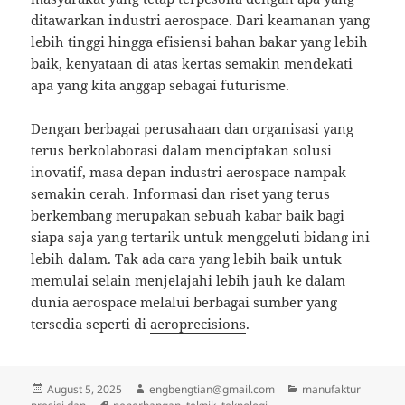
ditawarkan industri aerospace. Dari keamanan yang
lebih tinggi hingga efisiensi bahan bakar yang lebih
baik, kenyataan di atas kertas semakin mendekati
apa yang kita anggap sebagai futurisme.
Dengan berbagai perusahaan dan organisasi yang
terus berkolaborasi dalam menciptakan solusi
inovatif, masa depan industri aerospace nampak
semakin cerah. Informasi dan riset yang terus
berkembang merupakan sebuah kabar baik bagi
siapa saja yang tertarik untuk menggeluti bidang ini
lebih dalam. Tak ada cara yang lebih baik untuk
memulai selain menjelajahi lebih jauh ke dalam
dunia aerospace melalui berbagai sumber yang
tersedia seperti di
aeroprecisions
.
Posted
Author
Categories
August 5, 2025
engbengtian@gmail.com
manufaktur
on
Tags