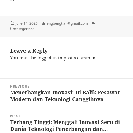
“`
Posted
Author
Categories
June 14, 2025
engbengtian@gmail.com
on
Uncategorized
Leave a Reply
You must be
logged in
to post a comment.
Post
PREVIOUS
navigation
Menerbangkan Inovasi: Di Balik Pesawat
Previous
Modern dan Teknologi Canggihnya
post:
NEXT
Terbang Tinggi: Menggali Inovasi Seru di
Next
Dunia Teknologi Penerbangan dan…
post: