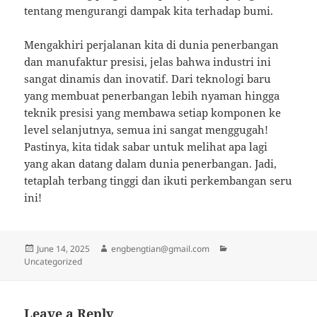
tentang mengurangi dampak kita terhadap bumi.
Mengakhiri perjalanan kita di dunia penerbangan
dan manufaktur presisi, jelas bahwa industri ini
sangat dinamis dan inovatif. Dari teknologi baru
yang membuat penerbangan lebih nyaman hingga
teknik presisi yang membawa setiap komponen ke
level selanjutnya, semua ini sangat menggugah!
Pastinya, kita tidak sabar untuk melihat apa lagi
yang akan datang dalam dunia penerbangan. Jadi,
tetaplah terbang tinggi dan ikuti perkembangan seru
ini!
Posted
Author
Categories
June 14, 2025
engbengtian@gmail.com
on
Uncategorized
Leave a Reply