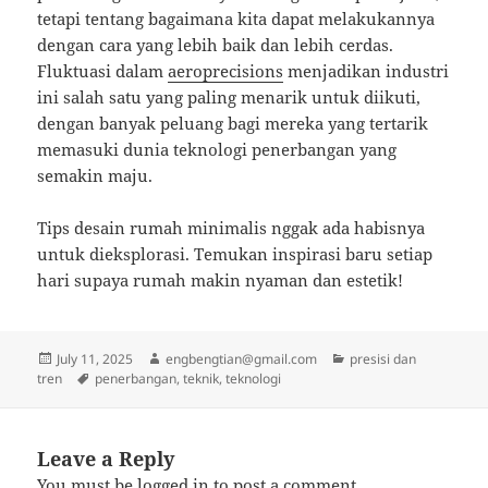
tetapi tentang bagaimana kita dapat melakukannya
dengan cara yang lebih baik dan lebih cerdas.
Fluktuasi dalam
aeroprecisions
menjadikan industri
ini salah satu yang paling menarik untuk diikuti,
dengan banyak peluang bagi mereka yang tertarik
memasuki dunia teknologi penerbangan yang
semakin maju.
Tips desain rumah minimalis nggak ada habisnya
untuk dieksplorasi. Temukan inspirasi baru setiap
hari supaya rumah makin nyaman dan estetik!
Posted
Author
Categories
July 11, 2025
engbengtian@gmail.com
presisi dan
on
Tags
tren
penerbangan
,
teknik
,
teknologi
Leave a Reply
You must be
logged in
to post a comment.