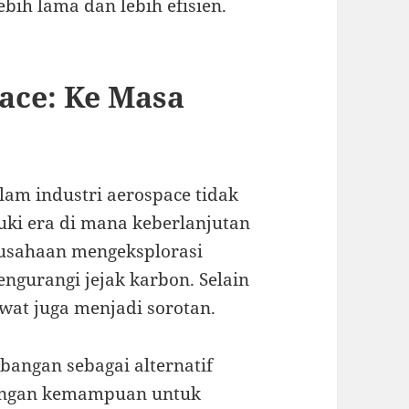
ih lama dan lebih efisien.
ace: Ke Masa
alam industri aerospace tidak
uki era di mana keberlanjutan
rusahaan mengeksplorasi
ngurangi jejak karbon. Selain
sawat juga menjadi sorotan.
bangan sebagai alternatif
Dengan kemampuan untuk