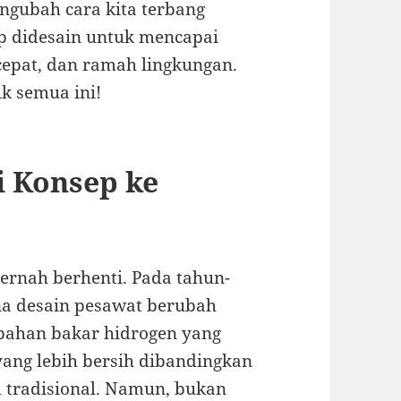
ngubah cara kita terbang
iap didesain untuk mencapai
cepat, dan ramah lingkungan.
ik semua ini!
i Konsep ke
pernah berhenti. Pada tahun-
na desain pesawat berubah
rbahan bakar hidrogen yang
ang lebih bersih dibandingkan
 tradisional. Namun, bukan