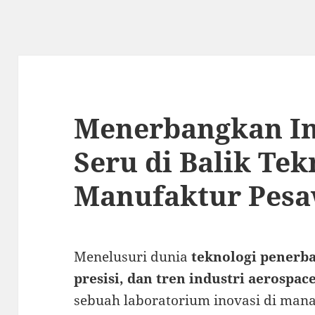
Menerbangkan In
Seru di Balik Tek
Manufaktur Pesa
Menelusuri dunia
teknologi penerb
presisi, dan tren industri aerospac
sebuah laboratorium inovasi di mana 