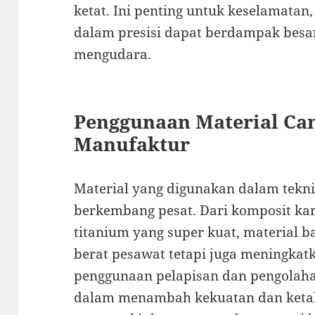
ketat. Ini penting untuk keselamatan
dalam presisi dapat berdampak besa
mengudara.
Penggunaan Material Ca
Manufaktur
Material yang digunakan dalam tekni
berkembang pesat. Dari komposit ka
titanium yang super kuat, material b
berat pesawat tetapi juga meningkat
penggunaan pelapisan dan pengolah
dalam menambah kekuatan dan ketaha