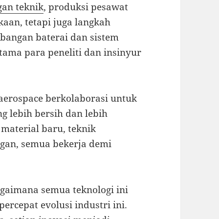
gan teknik
, produksi pesawat
kaan, tetapi juga langkah
bangan baterai dan sistem
ama para peneliti dan insinyur
 aerospace berkolaborasi untuk
 lebih bersih dan lebih
n material baru, teknik
ngan, semua bekerja demi
gaimana semua teknologi ini
ercepat evolusi industri ini.