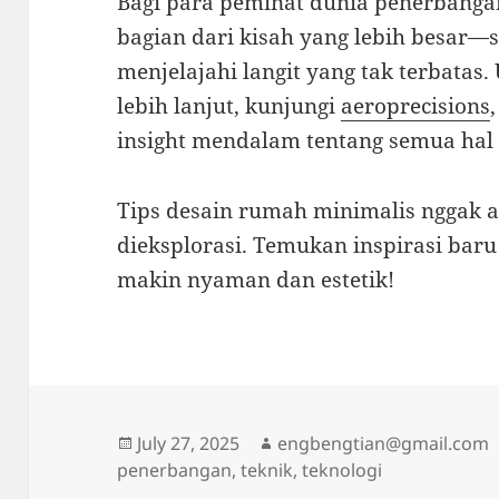
Bagi para peminat dunia penerbangan
bagian dari kisah yang lebih besar—
menjelajahi langit yang tak terbatas.
lebih lanjut, kunjungi
aeroprecisions
insight mendalam tentang semua hal d
Tips desain rumah minimalis nggak 
dieksplorasi. Temukan inspirasi bar
makin nyaman dan estetik!
Posted
Author
July 27, 2025
engbengtian@gmail.com
on
penerbangan
,
teknik
,
teknologi