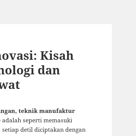
ovasi: Kisah
nologi dan
wat
angan, teknik manufaktur
e
adalah seperti memasuki
setiap detil diciptakan dengan