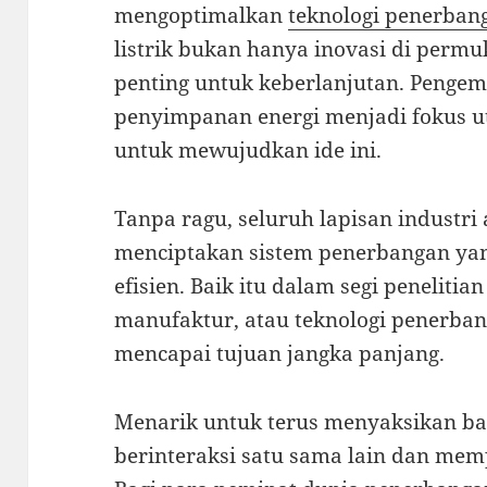
mengoptimalkan
teknologi penerban
listrik bukan hanya inovasi di permu
penting untuk keberlanjutan. Pengem
penyimpanan energi menjadi fokus ut
untuk mewujudkan ide ini.
Tanpa ragu, seluruh lapisan industri
menciptakan sistem penerbangan yang
efisien. Baik itu dalam segi penelitia
manufaktur, atau teknologi penerba
mencapai tujuan jangka panjang.
Menarik untuk terus menyaksikan ba
berinteraksi satu sama lain dan memp