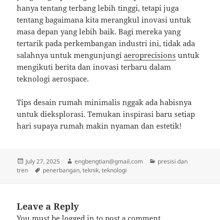
hanya tentang terbang lebih tinggi, tetapi juga
tentang bagaimana kita merangkul inovasi untuk
masa depan yang lebih baik. Bagi mereka yang
tertarik pada perkembangan industri ini, tidak ada
salahnya untuk mengunjungi
aeroprecisions
untuk
mengikuti berita dan inovasi terbaru dalam
teknologi aerospace.
Tips desain rumah minimalis nggak ada habisnya
untuk dieksplorasi. Temukan inspirasi baru setiap
hari supaya rumah makin nyaman dan estetik!
Posted
Author
Categories
July 27, 2025
engbengtian@gmail.com
presisi dan
on
Tags
tren
penerbangan
,
teknik
,
teknologi
Leave a Reply
You must be
logged in
to post a comment.