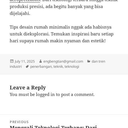
produksi presisi, ada begitu banyak yang bisa
dijelajahi.
Tips desain rumah minimalis nggak ada habisnya
untuk dieksplorasi. Temukan inspirasi baru setiap
hari supaya rumah makin nyaman dan estetik!
Posted
Author
Categories
July 11, 2025
engbengtian@gmail.com
dan tren
on
Tags
industri
penerbangan
,
teknik
,
teknologi
Leave a Reply
You must be
logged in
to post a comment.
Post
PREVIOUS
navigation
Menggali Teknologi Terbang: Dari
Previous