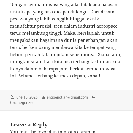
Dengan semua inovasi yang ada, tidak ada batasan
untuk apa yang bisa dicapai di langit. Dari desain
pesawat yang lebih canggih hingga teknik
manufaktur presisi, tren dalam industri aerospace
terus melambung tinggi. Maka, bersiaplah untuk
menyaksikan bagaimana dunia penerbangan akan
terus berkembang, membawa kita ke tempat yang
belum pernah kita impikan sebelumnya. Siapa tahu,
mungkin suatu hari kita bisa terbang ke tujuan kita
hanya dalam beberapa jam, berkat semua inovasi
ini. Selamat terbang ke masa depan, sobat!
Posted
Author
Categories
June 15, 2025
engbengtian@gmail.com
on
Uncategorized
Leave a Reply
You must be
logged in
to post a comment.