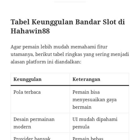
Tabel Keunggulan Bandar Slot di
Hahawin88
Agar pemain lebih mudah memahami fitur
utamanya, berikut tabel ringkas yang sering menjadi
alasan platform ini diandalkan:
Keunggulan
Keterangan
Pola terbaca
Pemain bisa
menyesuaikan gaya
bermain
Desain permainan
UI mudah dipahami
modern
pemula
Provider banyak
Pemain bebas