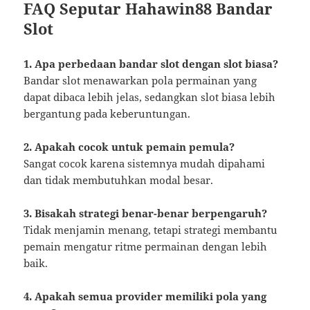
FAQ Seputar Hahawin88 Bandar
Slot
1. Apa perbedaan bandar slot dengan slot biasa?
Bandar slot menawarkan pola permainan yang
dapat dibaca lebih jelas, sedangkan slot biasa lebih
bergantung pada keberuntungan.
2. Apakah cocok untuk pemain pemula?
Sangat cocok karena sistemnya mudah dipahami
dan tidak membutuhkan modal besar.
3. Bisakah strategi benar-benar berpengaruh?
Tidak menjamin menang, tetapi strategi membantu
pemain mengatur ritme permainan dengan lebih
baik.
4. Apakah semua provider memiliki pola yang