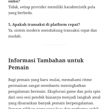
sama?
Tidak, setiap provider memiliki karakteristik pola
yang berbeda.
5. Apakah transaksi di platform cepat?
Ya, sistem modern mendukung transaksi cepat dan
mudah.
Informasi Tambahan untuk
Pemain
Bagi pemain yang baru mulai, memahami ritme
permainan sangat membantu meningkatkan
pengalaman bermain. Eksplorasi game dan pola spin
dari sesi-sesi pendek biasanya menjadi langkah awal
yang disarankan banyak pemain berpengalaman.
Dengan pilihan game yang luas dan performa stabil,