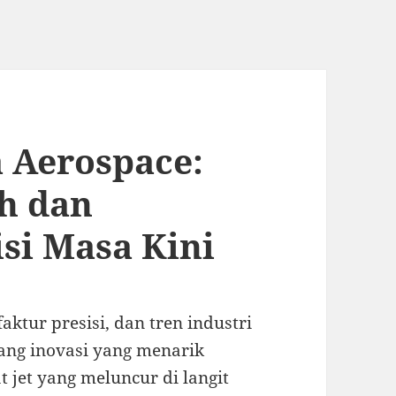
 Aerospace:
h dan
si Masa Kini
ktur presisi, dan tren industri
ang inovasi yang menarik
 jet yang meluncur di langit