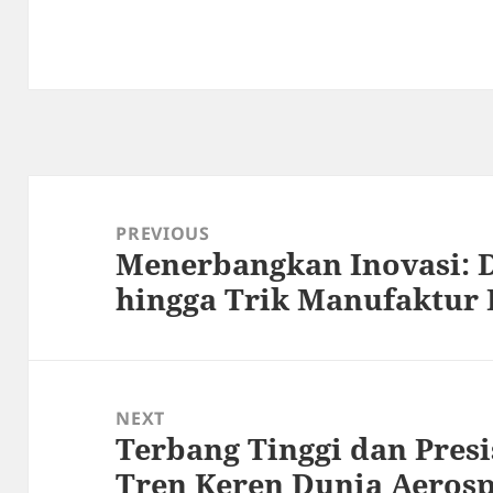
Post
navigation
PREVIOUS
Menerbangkan Inovasi: 
Previous
hingga Trik Manufaktur 
post:
NEXT
Terbang Tinggi dan Presi
Next
Tren Keren Dunia Aerosp
post: