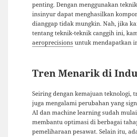
penting. Dengan menggunakan teknik-
insinyur dapat menghasilkan kompo
dianggap tidak mungkin. Nah, jika k
tentang teknik-teknik canggih ini, k
aeroprecisions
untuk mendapatkan inf
Tren Menarik di Indu
Seiring dengan kemajuan teknologi, t
juga mengalami perubahan yang sign
AI dan machine learning sudah mula
membantu optimasi di berbagai taha
pemeliharaan pesawat. Selain itu, a