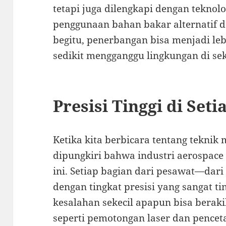
tetapi juga dilengkapi dengan teknol
penggunaan bahan bakar alternatif 
begitu, penerbangan bisa menjadi leb
sedikit mengganggu lingkungan di seki
Presisi Tinggi di Seti
Ketika kita berbicara tentang teknik 
dipungkiri bahwa industri aerospace
ini. Setiap bagian dari pesawat—dar
dengan tingkat presisi yang sangat t
kesalahan sekecil apapun bisa berakiba
seperti pemotongan laser dan penc