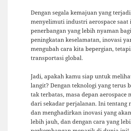
Dengan segala kemajuan yang terjadi
menyelimuti industri aerospace saat 
penerbangan yang lebih nyaman bag
peningkatan keselamatan, inovasi yan
mengubah cara kita bepergian, teta
transportasi global.
Jadi, apakah kamu siap untuk meliha
langit? Dengan teknologi yang terus
tak terbatas, masa depan aerospace 
dari sekadar perjalanan. Ini tentan
dan menghadirkan inovasi yang akan 
lebih jauh, dan dengan cara yang lebi
perkembangan menarik di dunia ini!