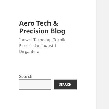
Aero Tech &
Precision Blog
Inovasi Teknologi, Teknik
Presisi, dan Industri
Dirgantara
Search
SEARCH