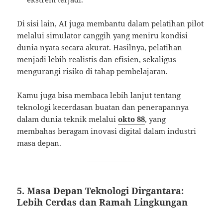
Di sisi lain, AI juga membantu dalam pelatihan pilot
melalui simulator canggih yang meniru kondisi
dunia nyata secara akurat. Hasilnya, pelatihan
menjadi lebih realistis dan efisien, sekaligus
mengurangi risiko di tahap pembelajaran.
Kamu juga bisa membaca lebih lanjut tentang
teknologi kecerdasan buatan dan penerapannya
dalam dunia teknik melalui
okto 88
, yang
membahas beragam inovasi digital dalam industri
masa depan.
5. Masa Depan Teknologi Dirgantara:
Lebih Cerdas dan Ramah Lingkungan