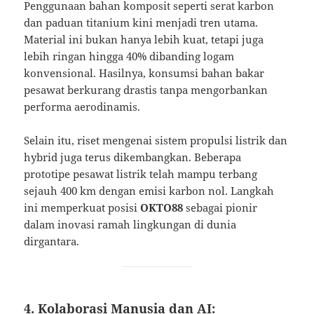
Penggunaan bahan komposit seperti serat karbon
dan paduan titanium kini menjadi tren utama.
Material ini bukan hanya lebih kuat, tetapi juga
lebih ringan hingga 40% dibanding logam
konvensional. Hasilnya, konsumsi bahan bakar
pesawat berkurang drastis tanpa mengorbankan
performa aerodinamis.
Selain itu, riset mengenai sistem propulsi listrik dan
hybrid juga terus dikembangkan. Beberapa
prototipe pesawat listrik telah mampu terbang
sejauh 400 km dengan emisi karbon nol. Langkah
ini memperkuat posisi
OKTO88
sebagai pionir
dalam inovasi ramah lingkungan di dunia
dirgantara.
4. Kolaborasi Manusia dan AI: