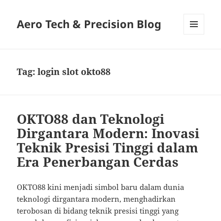
Aero Tech & Precision Blog
MENU
AND
WIDGETS
Tag:
login slot okto88
OKTO88 dan Teknologi
Dirgantara Modern: Inovasi
Teknik Presisi Tinggi dalam
Era Penerbangan Cerdas
OKTO88 kini menjadi simbol baru dalam dunia
teknologi dirgantara modern, menghadirkan
terobosan di bidang teknik presisi tinggi yang