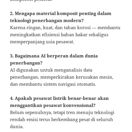
2. Mengapa material komposit penting dalam
teknologi penerbangan modern?
Karena ringan, kuat, dan tahan korosi — membantu
meningkatkan efisiensi bahan bakar sekaligus
memperpanjang usia pesawat.
3. Bagaimana AI berperan dalam dunia
penerbangan?
AI digunakan untuk menganalisis data
penerbangan, memperkirakan kerusakan mesin,
dan membantu sistem navigasi otomatis.
4. Apakah pesawat listrik benar-benar akan
menggantikan pesawat konvensional?
Belum sepenuhnya, tetapi tren menuju teknologi
rendah emisi terus berkembang pesat di seluruh
dunia.