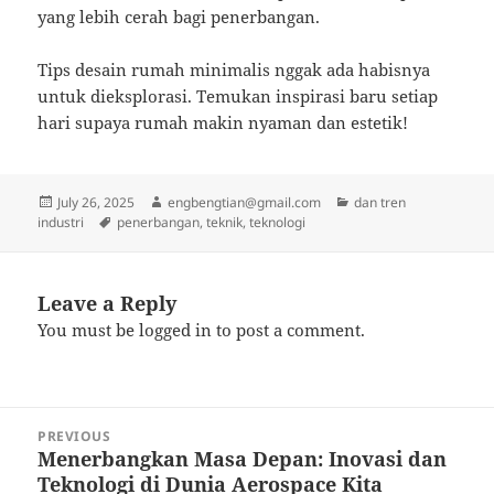
yang lebih cerah bagi penerbangan.
Tips desain rumah minimalis nggak ada habisnya
untuk dieksplorasi. Temukan inspirasi baru setiap
hari supaya rumah makin nyaman dan estetik!
Posted
Author
Categories
July 26, 2025
engbengtian@gmail.com
dan tren
on
Tags
industri
penerbangan
,
teknik
,
teknologi
Leave a Reply
You must be
logged in
to post a comment.
Post
PREVIOUS
navigation
Menerbangkan Masa Depan: Inovasi dan
Previous
Teknologi di Dunia Aerospace Kita
post: