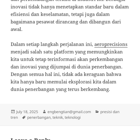
inovasi tidak hanya menetapkan standar baru dalam
efisiensi dan keselamatan, tetapi juga dalam
bagaimana pesawat dirancang dan dibangun dari
awal.
Dalam setiap langkah perjalanan ini,
aeroprecisions
menjadi salah satu platform yang memungkinkan
kita untuk tetap terinformasi akan perkembangan
dan inovasi yang dijumpai di dunia penerbangan.
Dengan semua hal ini, tidak ada keraguan bahwa
kita hanya baru memulai eksplorasi kita dalam
dunia penerbangan yang terus berkembang.
Posted
Author
Categories
July 18, 2025
engbengtian@gmail.com
presisi dan
on
Tags
tren
penerbangan
,
teknik
,
teknologi