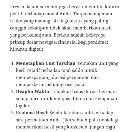
Presisi dalam bermain juga berarti memiliki kontrol
penuh terhadap modal Anda. Tanpa manajemen
risiko yang matang, strategi teknis yang paling
canggih sekalipun tidak akan memberikan hasil
yang berkelanjutan. Berikut adalah beberapa
prinsip dasar navigasi finansial bagi penikmat
hiburan digital:
Menetapkan Unit Taruhan
: Gunakan unit yang
kecil relatif terhadap total saldo untuk
memperpanjang durasi permainan dan
memperbesar peluang riset pola.
Disiplin Waktu
: Tetapkan batas durasi bermain
setiap hari untuk menjaga fokus dan ketajaman
logika.
Evaluasi Hasil
: Selalu lakukan audit terhadap
sesi permainan Anda. Jika sebuah pola tidak lagi
memberikan hasil yang konsisten, jangan ragu