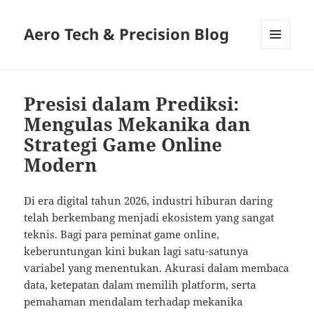
Aero Tech & Precision Blog
MENU
AND
WIDGETS
Presisi dalam Prediksi:
Mengulas Mekanika dan
Strategi Game Online
Modern
Di era digital tahun 2026, industri hiburan daring
telah berkembang menjadi ekosistem yang sangat
teknis. Bagi para peminat game online,
keberuntungan kini bukan lagi satu-satunya
variabel yang menentukan. Akurasi dalam membaca
data, ketepatan dalam memilih platform, serta
pemahaman mendalam terhadap mekanika