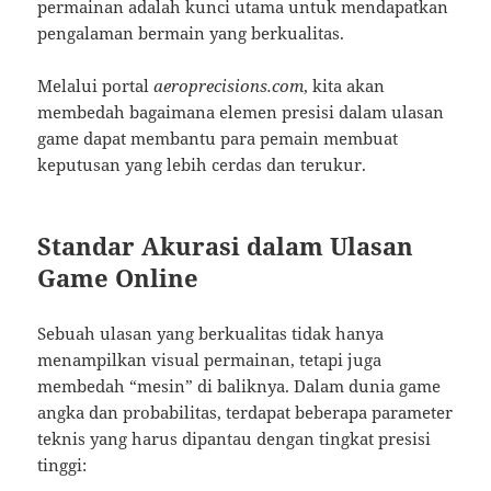
permainan adalah kunci utama untuk mendapatkan
pengalaman bermain yang berkualitas.
Melalui portal
aeroprecisions.com
, kita akan
membedah bagaimana elemen presisi dalam ulasan
game dapat membantu para pemain membuat
keputusan yang lebih cerdas dan terukur.
Standar Akurasi dalam Ulasan
Game Online
Sebuah ulasan yang berkualitas tidak hanya
menampilkan visual permainan, tetapi juga
membedah “mesin” di baliknya. Dalam dunia game
angka dan probabilitas, terdapat beberapa parameter
teknis yang harus dipantau dengan tingkat presisi
tinggi: