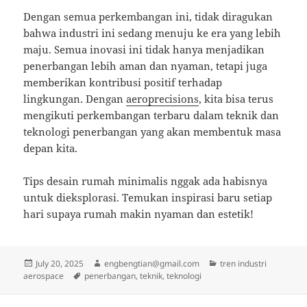
Dengan semua perkembangan ini, tidak diragukan
bahwa industri ini sedang menuju ke era yang lebih
maju. Semua inovasi ini tidak hanya menjadikan
penerbangan lebih aman dan nyaman, tetapi juga
memberikan kontribusi positif terhadap
lingkungan. Dengan
aeroprecisions
, kita bisa terus
mengikuti perkembangan terbaru dalam teknik dan
teknologi penerbangan yang akan membentuk masa
depan kita.
Tips desain rumah minimalis nggak ada habisnya
untuk dieksplorasi. Temukan inspirasi baru setiap
hari supaya rumah makin nyaman dan estetik!
Posted
Author
Categories
July 20, 2025
engbengtian@gmail.com
tren industri
on
Tags
aerospace
penerbangan
,
teknik
,
teknologi