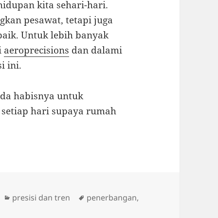
dupan kita sehari-hari.
gkan pesawat, tetapi juga
aik. Untuk lebih banyak
i
aeroprecisions
dan dalami
 ini.
ada habisnya untuk
u setiap hari supaya rumah
Categories
Tags
presisi dan tren
penerbangan
,