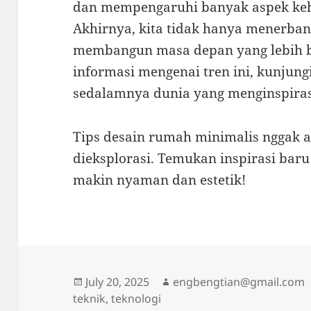
dan mempengaruhi banyak aspek kehi
Akhirnya, kita tidak hanya menerban
membangun masa depan yang lebih b
informasi mengenai tren ini, kunjung
sedalamnya dunia yang menginspirasi
Tips desain rumah minimalis nggak 
dieksplorasi. Temukan inspirasi bar
makin nyaman dan estetik!
Posted
Author
July 20, 2025
engbengtian@gmail.com
on
teknik
,
teknologi