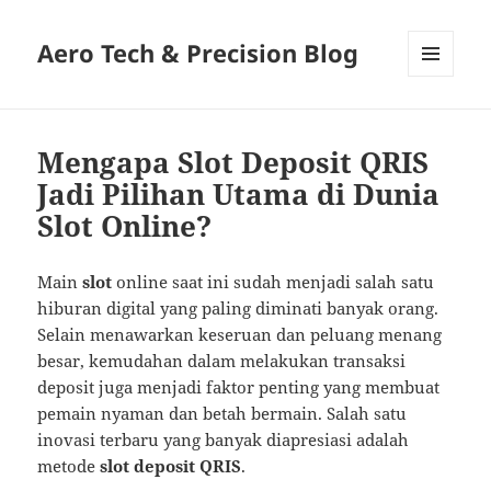
Aero Tech & Precision Blog
MENU
AND
WIDGETS
Mengapa Slot Deposit QRIS
Jadi Pilihan Utama di Dunia
Slot Online?
Main
slot
online saat ini sudah menjadi salah satu
hiburan digital yang paling diminati banyak orang.
Selain menawarkan keseruan dan peluang menang
besar, kemudahan dalam melakukan transaksi
deposit juga menjadi faktor penting yang membuat
pemain nyaman dan betah bermain. Salah satu
inovasi terbaru yang banyak diapresiasi adalah
metode
slot deposit QRIS
.