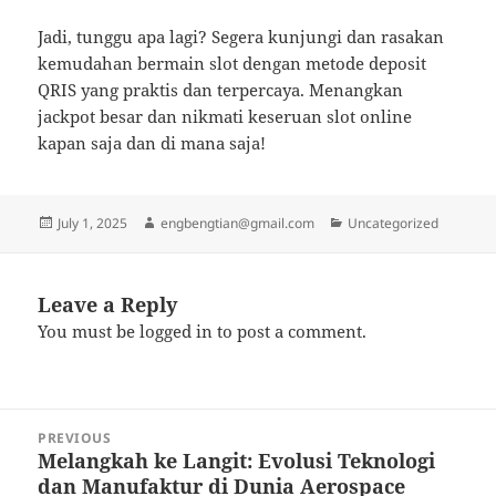
Jadi, tunggu apa lagi? Segera kunjungi dan rasakan
kemudahan bermain slot dengan metode deposit
QRIS yang praktis dan terpercaya. Menangkan
jackpot besar dan nikmati keseruan slot online
kapan saja dan di mana saja!
Posted
Author
Categories
July 1, 2025
engbengtian@gmail.com
Uncategorized
on
Leave a Reply
You must be
logged in
to post a comment.
Post
PREVIOUS
navigation
Melangkah ke Langit: Evolusi Teknologi
Previous
dan Manufaktur di Dunia Aerospace
post: