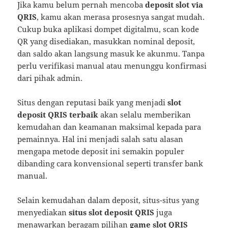
Jika kamu belum pernah mencoba
deposit slot via
QRIS
, kamu akan merasa prosesnya sangat mudah.
Cukup buka aplikasi dompet digitalmu, scan kode
QR yang disediakan, masukkan nominal deposit,
dan saldo akan langsung masuk ke akunmu. Tanpa
perlu verifikasi manual atau menunggu konfirmasi
dari pihak admin.
Situs dengan reputasi baik yang menjadi
slot
deposit QRIS terbaik
akan selalu memberikan
kemudahan dan keamanan maksimal kepada para
pemainnya. Hal ini menjadi salah satu alasan
mengapa metode deposit ini semakin populer
dibanding cara konvensional seperti transfer bank
manual.
Selain kemudahan dalam deposit, situs-situs yang
menyediakan
situs slot deposit QRIS
juga
menawarkan beragam pilihan
game slot QRIS