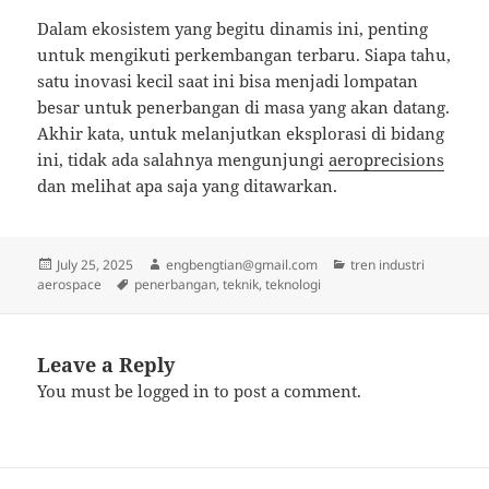
Dalam ekosistem yang begitu dinamis ini, penting
untuk mengikuti perkembangan terbaru. Siapa tahu,
satu inovasi kecil saat ini bisa menjadi lompatan
besar untuk penerbangan di masa yang akan datang.
Akhir kata, untuk melanjutkan eksplorasi di bidang
ini, tidak ada salahnya mengunjungi
aeroprecisions
dan melihat apa saja yang ditawarkan.
Posted
Author
Categories
July 25, 2025
engbengtian@gmail.com
tren industri
on
Tags
aerospace
penerbangan
,
teknik
,
teknologi
Leave a Reply
You must be
logged in
to post a comment.
Post