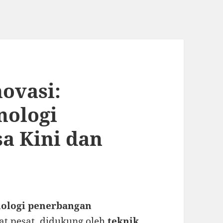
ovasi:
nologi
a Kini dan
nologi penerbangan
t pesat, didukung oleh
teknik