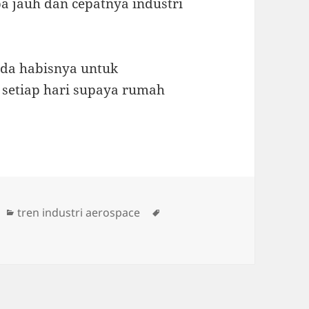
 jauh dan cepatnya industri
ada habisnya untuk
u setiap hari supaya rumah
Categories
Tags
tren industri aerospace