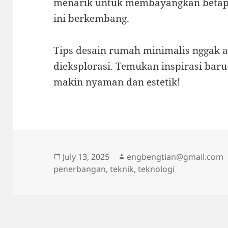
menarik untuk membayangkan betapa
ini berkembang.
Tips desain rumah minimalis nggak 
dieksplorasi. Temukan inspirasi bar
makin nyaman dan estetik!
Posted
Author
July 13, 2025
engbengtian@gmail.com
on
penerbangan
,
teknik
,
teknologi